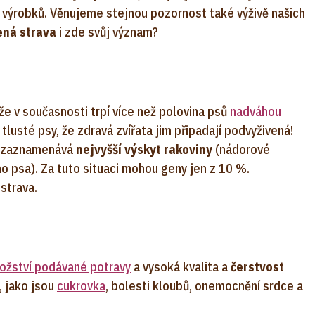
výrobků. Věnujeme stejnou pozornost také výživě našich
ená strava
i zde svůj význam?
 že v současnosti trpí více než polovina psů
nadváhou
a tlusté psy, že zdravá zvířata jim připadají podvyživená!
se zaznamenává
nejvyšší výskyt rakoviny
(nádorové
 psa). Za tuto situaci mohou geny jen z 10 %.
strava.
ožství podávané potravy
a vysoká kvalita a
čerstvost
 jako jsou
cukrovka
, bolesti kloubů, onemocnění srdce a