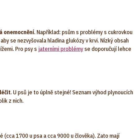
ná onemocnění
. Například: psům s problémy s cukrovkou
aby se nezvyšovala hladina glukózy v krvi. Nízký obsah
tížemi. Pro psy s
jaterními problémy
se doporučují lehce
léčit
. U psů je to úplně stejné! Seznam výhod plynoucích
lik z nich.
 (cca 1700 u psa a cca 9000 u člověka). Zato mají