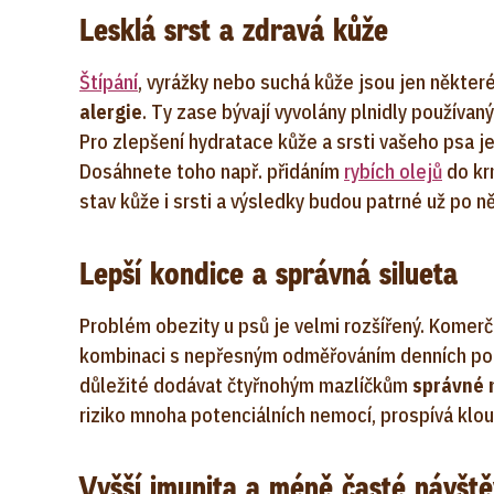
Lesklá srst a zdravá kůže
Štípání
, vyrážky nebo suchá kůže jsou jen někter
alergie
. Ty zase bývají vyvolány plnidly používa
Pro zlepšení hydratace kůže a srsti vašeho psa 
Dosáhnete toho např. přidáním
rybích olejů
do krm
stav kůže i srsti a výsledky budou patrné už po n
Lepší kondice a správná silueta
Problém obezity u psů je velmi rozšířený. Komerč
kombinaci s nepřesným odměřováním denních porc
důležité dodávat čtyřnohým mazlíčkům
správné m
riziko mnoha potenciálních nemocí, prospívá kloub
Vyšší imunita a méně časté návště