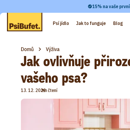
15% na vaše první
Psí jídlo
Jak to funguje
Blog
Domů
Výživa
Jak ovlivňuje přiroz
vašeho psa?
•
13. 12. 2022
1m čtení