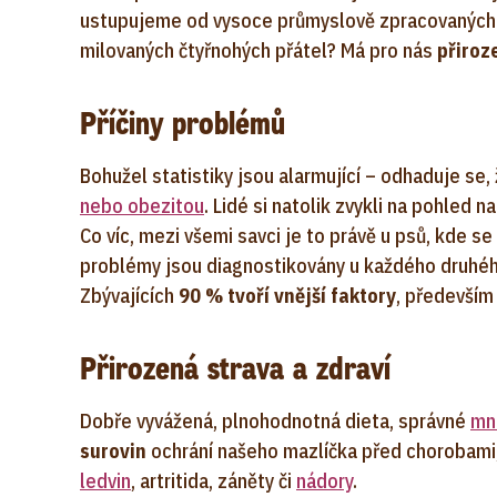
ustupujeme od vysoce průmyslově zpracovaných 
milovaných čtyřnohých přátel? Má pro nás
přiroz
Příčiny problémů
Bohužel statistiky jsou alarmující – odhaduje se,
nebo obezitou
. Lidé si natolik zvykli na pohled n
Co víc, mezi všemi savci je to právě u psů, kde 
problémy jsou diagnostikovány u každého druhého
Zbývajících
90 % tvoří vnější faktory
, především 
Přirozená strava a zdraví
Dobře vyvážená, plnohodnotná dieta, správné
mn
surovin
ochrání našeho mazlíčka před chorobami,
ledvin
, artritida, záněty či
nádory
.