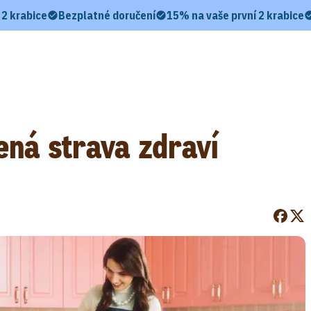
 2 krabice
Bezplatné doručení
15% na vaše první 2 krabice
ená strava zdraví