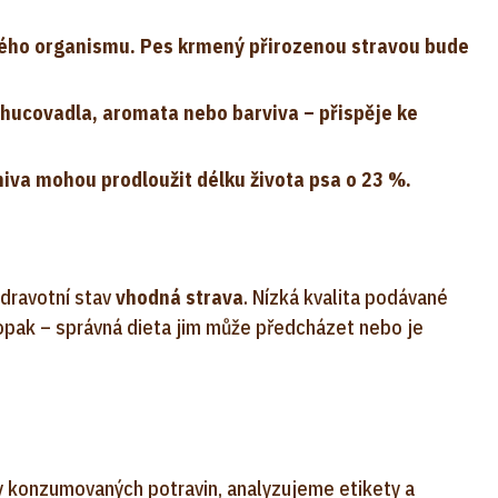
elého organismu. Pes krmený přirozenou stravou bude
hucovadla, aromata nebo barviva – přispěje ke
miva mohou prodloužit délku života psa o 23 %.
 zdravotní stav
vhodná strava
. Nízká kvalita podávané
opak – správná dieta jim může předcházet nebo je
ty konzumovaných potravin, analyzujeme etikety a