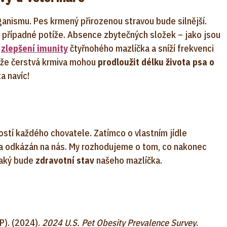
rganismu. Pes krmený přirozenou stravou bude silnější.
případné potíže. Absence zbytečných složek – jako jsou
k
zlepšení imunity
čtyřnohého mazlíčka a sníží frekvenci
, že čerstvá krmiva mohou
prodloužit délku života psa o
a navíc!
ostí každého chovatele. Zatímco o vlastním jídle
la odkázán na nás. My rozhodujeme o tom, co nakonec
 jaký bude
zdravotní stav
našeho mazlíčka.
P). (2024).
2024 U.S. Pet Obesity Prevalence Survey
.