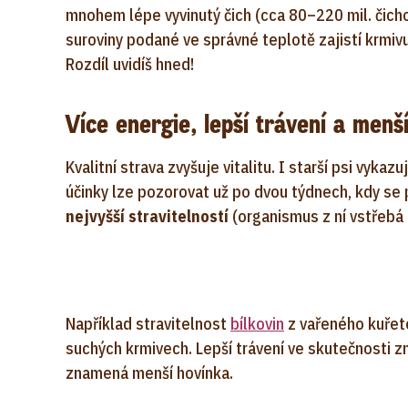
mnohem lépe vyvinutý čich (cca 80–220 mil. čichový
suroviny podané ve správné teplotě zajistí krmiv
Rozdíl uvidíš hned!
Více energie, lepší trávení a menš
Kvalitní strava zvyšuje vitalitu. I starší psi vykazu
účinky lze pozorovat už po dvou týdnech, kdy se 
nejvyšší stravitelností
(organismus z ní vstřebá 
Například stravitelnost
bílkovin
z vařeného kuřete
suchých krmivech. Lepší trávení ve skutečnosti zna
znamená menší hovínka.