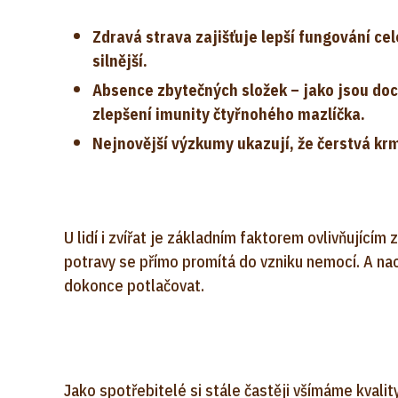
Zdravá strava zajišťuje lepší fungování c
silnější.
Absence zbytečných složek – jako jsou doc
zlepšení imunity čtyřnohého mazlíčka.
Nejnovější výzkumy ukazují, že čerstvá kr
U lidí i zvířat je základním faktorem ovlivňujícím
potravy se přímo promítá do vzniku nemocí. A na
dokonce potlačovat.
Jako spotřebitelé si stále častěji všímáme kvali