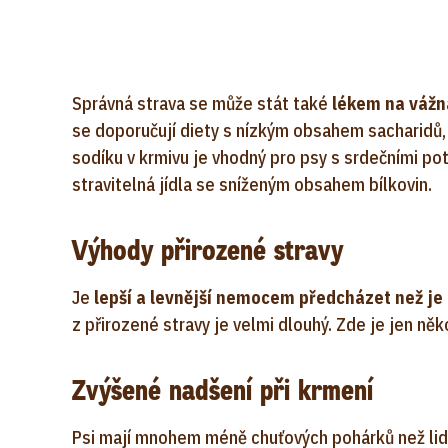
Správná strava se může stát také
lékem na váž
se doporučují diety s nízkým obsahem sacharidů, 
sodíku v krmivu je vhodný pro psy s srdečními po
stravitelná jídla se sníženým obsahem bílkovin.
Výhody přirozené stravy
Je
lepší a levnější nemocem předcházet než je 
z přirozené stravy je velmi dlouhý. Zde je jen něko
Zvýšené nadšení při krmení
Psi mají mnohem méně chuťových pohárků než lidé