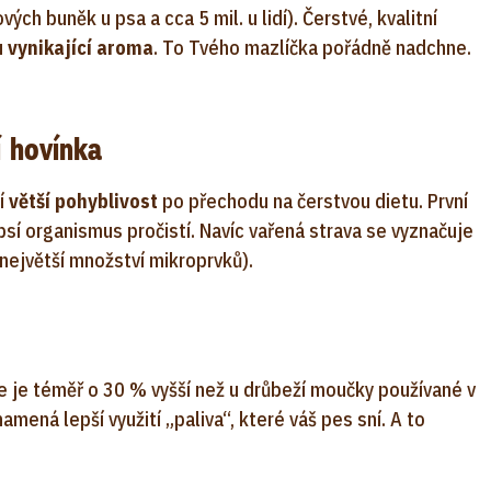
ch buněk u psa a cca 5 mil. u lidí). Čerstvé, kvalitní
u
vynikající aroma
. To Tvého mazlíčka pořádně nadchne.
í hovínka
jí
větší pohyblivost
po přechodu na čerstvou dietu. První
psí organismus pročistí. Navíc vařená strava se vyznačuje
největší množství mikroprvků).
 je téměř o 30 % vyšší než u drůbeží moučky používané v
mená lepší využití „paliva“, které váš pes sní. A to