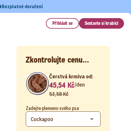
Bezplatné doručení
Přihlásit se
Sestavte si krabici
Zkontrolujte cenu…
Čerstvá krmiva od:
45,54 Kč
/
den
53,58 Kč
Zadejte plemeno svého psa