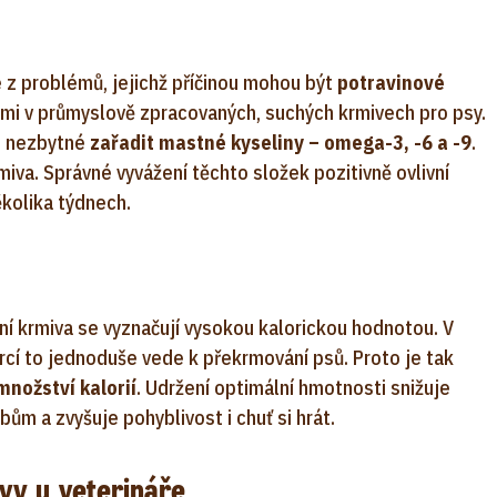
é z problémů, jejichž příčinou mohou být
potravinové
nými v průmyslově zpracovaných, suchých krmivech pro psy.
je nezbytné
zařadit mastné kyseliny – omega-3, -6 a -9
.
iva. Správné vyvážení těchto složek pozitivně ovlivní
ěkolika týdnech.
ní krmiva se vyznačují vysokou kalorickou hodnotou. V
í to jednoduše vede k překrmování psů. Proto je tak
nožství kalorií
. Udržení optimální hmotnosti snižuje
ům a zvyšuje pohyblivost i chuť si hrát.
vy u veterináře