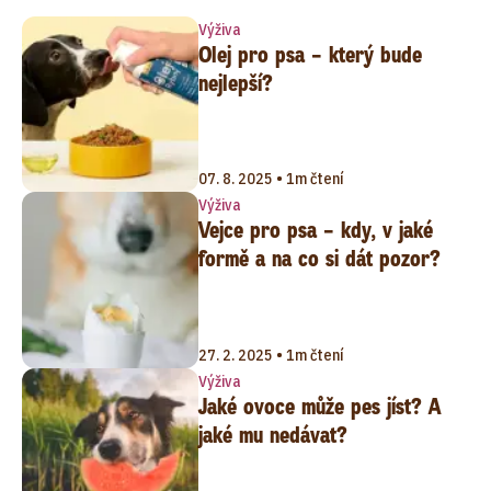
Výživa
Olej pro psa – který bude
nejlepší?
07. 8. 2025 • 1m čtení
Výživa
Vejce pro psa – kdy, v jaké
formě a na co si dát pozor?
27. 2. 2025 • 1m čtení
Výživa
Jaké ovoce může pes jíst? A
jaké mu nedávat?