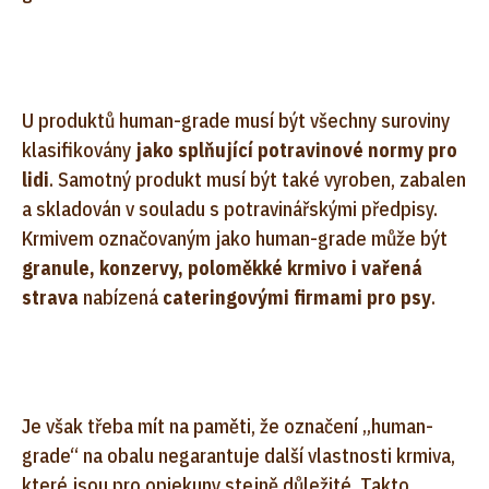
U produktů human-grade musí být všechny suroviny
klasifikovány
jako splňující potravinové normy pro
lidi
. Samotný produkt musí být také vyroben, zabalen
a skladován v souladu s potravinářskými předpisy.
Krmivem označovaným jako human-grade může být
granule, konzervy, poloměkké krmivo i vařená
strava
nabízená
cateringovými firmami pro psy
.
Je však třeba mít na paměti, že označení „human-
grade“ na obalu negarantuje další vlastnosti krmiva,
které jsou pro opiekuny stejně důležité. Takto