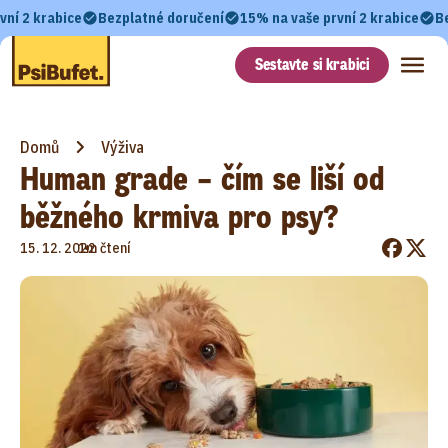
vní 2 krabice
Bezplatné doručení
15% na vaše první 2 krabice
B
Sestavte si krabici
Domů
Výživa
Human grade – čím se liší od
běžného krmiva pro psy?
•
15. 12. 2022
1m čtení