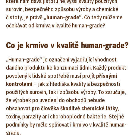
které nám dává jistotu nejvyšší kvality použitých
surovin, bezpečného způsobu výroby a chemické
čistoty, je právě
„human-grade“
. Co tedy můžeme
očekávat od krmiva v kvalitě human-grade?
Co je krmivo v kvalitě human-grade?
„Human-grade“ je označení vyjadřující vhodnost
daného produktu ke konzumaci lidmi. Každý produkt
povolený k lidské spotřebě musí projít
přísnými
kontrolami
– jak z hlediska kvality a bezpečnosti
použitých surovin, tak i způsobu výroby. To zaručuje,
že výrobek po uvedení do obchodů nebude
obsahovat
pro člověka škodlivé chemické látky
,
toxiny, parazity ani choroboplodné bakterie. Stejné
podmínky by mělo splňovat i krmivo v kvalitě human-
grade.