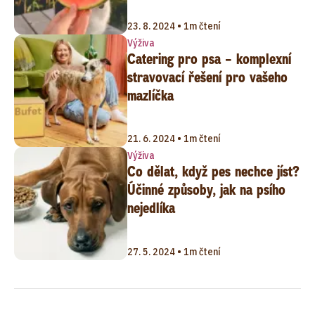
23. 8. 2024 • 1m čtení
Výživa
Catering pro psa – komplexní
stravovací řešení pro vašeho
mazlíčka
21. 6. 2024 • 1m čtení
Výživa
Co dělat, když pes nechce jíst?
Účinné způsoby, jak na psího
nejedlíka
27. 5. 2024 • 1m čtení