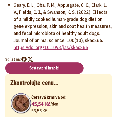
Geary, E. L., Oba, P. M., Applegate, C. C., Clark, L.
V., Fields, C. J., & Swanson, K. S. (2022). Effects
of a mildly cooked human-grade dog diet on
gene expression, skin and coat health measures,
and fecal microbiota of healthy adult dogs.
Journal of animal science, 100(10), skac265.
https://doi.org/10.1093/jas/skac265
Sdílet na:
Sestavte si krabici
Zkontrolujte cenu…
Čerstvá krmiva od:
45,54 Kč
/
den
53,58 Kč