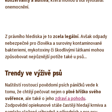
konzervanty a aditiva
, která mohou u lidí vyvolávat
onemocnění.
Z právního hlediska je to
zcela legální
. Avšak odpady
nebezpečné pro člověka a suroviny kontaminované
bakteriemi, mykotoxiny či škodlivými látkami mohou
způsobovat nejrůznější potíže také u psů...
Trendy ve výživě psů
Naštěstí rostoucí povědomí psích páníčků vede k
tomu, že chtějí pečovat nejen o
plné bříško svého
svěřence
, ale také o jeho
zdraví a pohodu
.
Zodpovědní opiekunové stále častěji hledají krmiva a
pamlsky složené výhradně z přírodních a pro psy