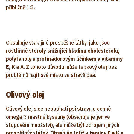
přibližně 1:3.
Obsahuje však jiné prospěšné látky, jako jsou
rostlinné steroly snižující hladinu cholesterolu,
polyfenoly s protinádorovým účinkem a vitaminy
E, K a A
. Z tohoto důvodu může řepkový olej bez
problémů najít své místo ve stravě psa.
Olivový olej
Olivový olej sice neobohatí psí stravu o cenné
omega-3 mastné kyseliny (obsahuje je jen ve
stopovém množství), ale může být zdrojem jiných
prospěšných látek. Obsahuje totiž
vitaminy E a K a