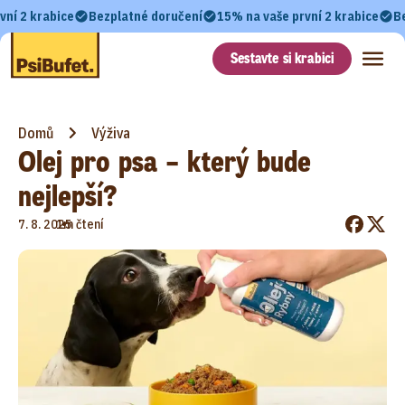
vní 2 krabice
Bezplatné doručení
15% na vaše první 2 krabice
B
Sestavte si krabici
Domů
Výživa
Olej pro psa – který bude
nejlepší?
•
7. 8. 2025
1m čtení