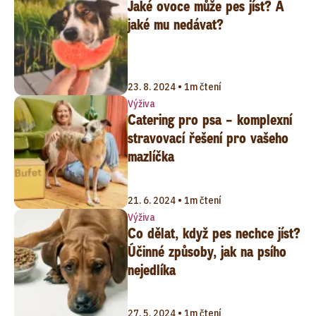
Jaké ovoce může pes jíst? A
jaké mu nedávat?
23. 8. 2024 • 1m čtení
Výživa
Catering pro psa – komplexní
stravovací řešení pro vašeho
mazlíčka
21. 6. 2024 • 1m čtení
Výživa
Co dělat, když pes nechce jíst?
Účinné způsoby, jak na psího
nejedlíka
27. 5. 2024 • 1m čtení