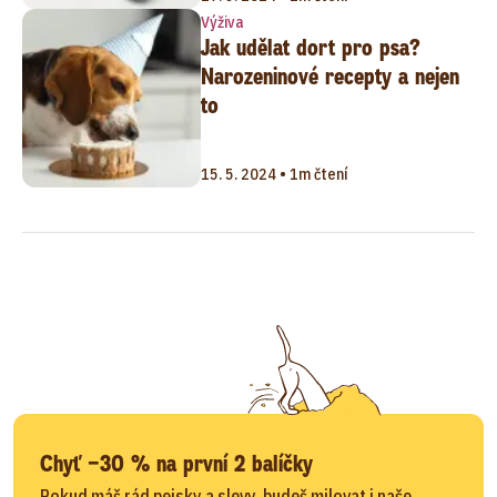
Výživa
Jak udělat dort pro psa?
Narozeninové recepty a nejen
to
15. 5. 2024 • 1m čtení
Chyť −30 % na první 2 balíčky
Pokud máš rád pejsky a slevy, budeš milovat i naše