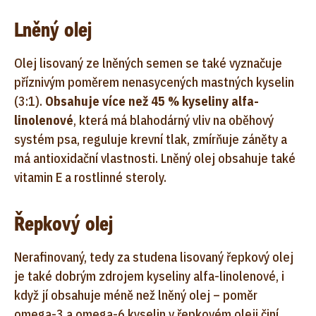
Lněný olej
Olej lisovaný ze lněných semen se také vyznačuje
příznivým poměrem nenasycených mastných kyselin
(3:1).
Obsahuje více než 45 % kyseliny alfa-
linolenové
, která má blahodárný vliv na oběhový
systém psa, reguluje krevní tlak, zmírňuje záněty a
má antioxidační vlastnosti. Lněný olej obsahuje také
vitamin E a rostlinné steroly.
Řepkový olej
Nerafinovaný, tedy za studena lisovaný řepkový olej
je také dobrým zdrojem kyseliny alfa-linolenové, i
když jí obsahuje méně než lněný olej – poměr
omega-3 a omega-6 kyselin v řepkovém oleji činí