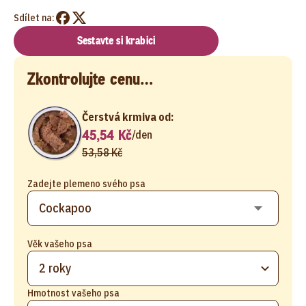
Sdílet na:
Sestavte si krabici
Zkontrolujte cenu…
Čerstvá krmiva od:
45,54 Kč
/
den
53,58 Kč
Zadejte plemeno svého psa
Věk vašeho psa
2 roky
Hmotnost vašeho psa