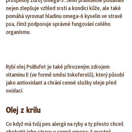
prospěšný zdroj omega-3. Jeho pravidelné podávání
nejen zlepšuje vzhled srsti a kondici kůže, ale také
pomáhá vyrovnat hladinu omega-6 kyselin ve stravě
psa, čímž podporuje správné fungování celého
organismu.
Rybí olej PsiBufet je také přirozeným zdrojem
vitaminu E (ve formě směsi tokoferolů), který působí
jako antioxidant a chrání cenné složky oleje před
oxidací.
Olej z krilu
Co když má tvůj pes alergii na ryby a ty přesto chceš
obohatit jeho stravu o cenné omega-3 mastné