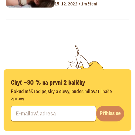
15. 12. 2022 • 1m čtení
Chyť −30 % na první 2 balíčky
Pokud máš rád pejsky a slevy, budeš milovat i naše
zprávy.
Přihlas se