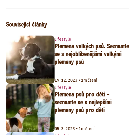
Související články
Lifestyle
Plemena velkých psů. Seznamte
se s nejoblíbenějšími velkými
plemeny psů
19. 12. 2023 • 1m čtení
Lifestyle
Plemena psů pro děti –
seznamte se s nejlepšími
plemeny psů pro děti
05. 3. 2023 • 1m čtení