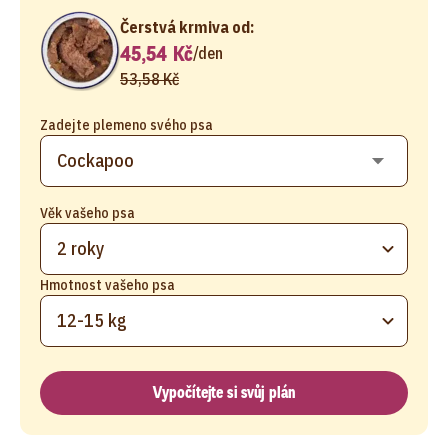
Čerstvá krmiva od:
45,54 Kč
/
den
53,58 Kč
Zadejte plemeno svého psa
Věk vašeho psa
2 roky
Hmotnost vašeho psa
12-15 kg
Vypočítejte si svůj plán