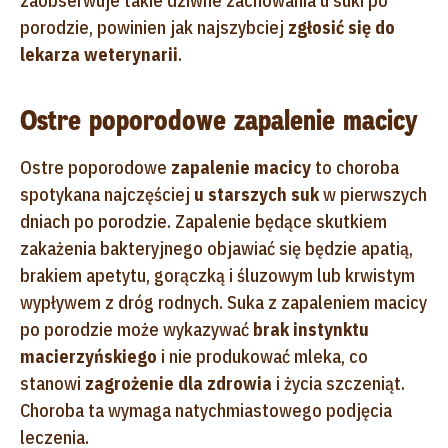
zaobserwuje takie dziwne zachowania u suki po
porodzie, powinien jak najszybciej
zgłosić się do
lekarza weterynarii
.
Ostre poporodowe zapalenie macicy
Ostre poporodowe
zapalenie macicy
to choroba
spotykana najczęściej
u starszych suk
w pierwszych
dniach po porodzie. Zapalenie będące skutkiem
zakażenia bakteryjnego objawiać się będzie apatią,
brakiem apetytu, gorączką i śluzowym lub krwistym
wypływem z dróg rodnych. Suka z zapaleniem macicy
po porodzie może wykazywać
brak instynktu
macierzyńskiego
i nie produkować mleka, co
stanowi
zagrożenie dla zdrowia
i życia szczeniąt.
Choroba ta wymaga natychmiastowego podjęcia
leczenia.