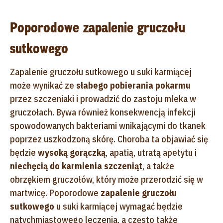
Poporodowe zapalenie gruczołu
sutkowego
Zapalenie gruczołu sutkowego u suki karmiącej
może wynikać ze
słabego pobierania pokarmu
przez szczeniaki i prowadzić do zastoju mleka w
gruczołach. Bywa również konsekwencją infekcji
spowodowanych bakteriami wnikającymi do tkanek
poprzez uszkodzoną skórę. Choroba ta objawiać się
będzie
wysoką gorączką
, apatią, utratą apetytu i
niechęcią do karmienia szczeniąt
, a także
obrzękiem gruczołów, który może przerodzić się w
martwicę. Poporodowe
zapalenie gruczołu
sutkowego
u suki karmiącej wymagać będzie
natychmiastowego leczenia, a często także