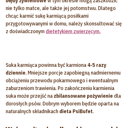
błędy żywieniowe
w tym okresie mogą zaszkodzić
nie tylko matce, ale także jej potomstwu. Dlatego
chcąc karmić sukę karmiącą posiłkami
przygotowywanymi w domu, należy skonsultować się
z doświadczonym
dietetykiem zwierzęcym.
Suka karmiąca powinna być karmiona
4-5 razy
dziennie
. Mniejsze porcje zapobiegną nadmiernemu
obciążeniu przewodu pokarmowego i ewentualnym
zaburzeniom trawienia. Po zakończeniu karmienia
suka może przejść na
zbilansowane pożywienie
dla
dorosłych psów. Dobrym wyborem będzie oparta na
naturalnych składnikach
dieta PsiBufet
.