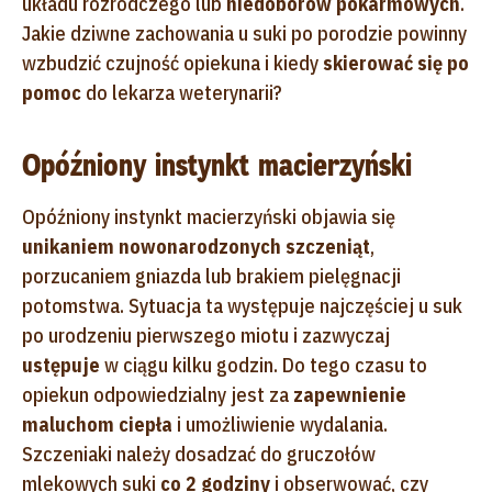
układu rozrodczego lub
niedoborów pokarmowych
.
Jakie dziwne zachowania u suki po porodzie powinny
wzbudzić czujność opiekuna i kiedy
skierować się po
pomoc
do lekarza weterynarii?
Opóźniony instynkt macierzyński
Opóźniony instynkt macierzyński objawia się
unikaniem nowonarodzonych szczeniąt
,
porzucaniem gniazda lub brakiem pielęgnacji
potomstwa. Sytuacja ta występuje najczęściej u suk
po urodzeniu pierwszego miotu i zazwyczaj
ustępuje
w ciągu kilku godzin. Do tego czasu to
opiekun odpowiedzialny jest za
zapewnienie
maluchom ciepła
i umożliwienie wydalania.
Szczeniaki należy dosadzać do gruczołów
mlekowych suki
co 2 godziny
i obserwować, czy