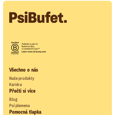
Všechno o nás
Naše produkty
Kariéra
Přečti si více
Blog
Psí plemena
Pomocná tlapka