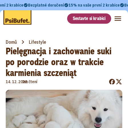
vní 2 krabice
Bezplatné doručení
15% na vaše první 2 krabice
B
Sestavte si krabici
Domů
Lifestyle
Pielęgnacja i zachowanie suki
po porodzie oraz w trakcie
karmienia szczeniąt
•
14. 12. 2022
1m čtení