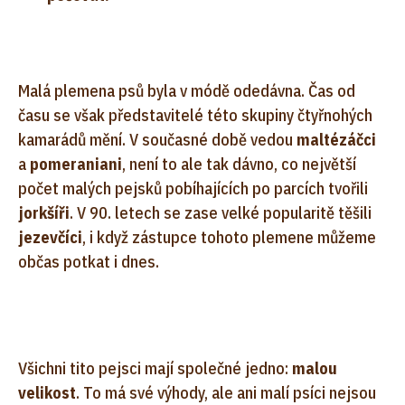
Malá plemena psů byla v módě odedávna. Čas od
času se však představitelé této skupiny čtyřnohých
kamarádů mění. V současné době vedou
maltézáčci
a
pomeraniani
, není to ale tak dávno, co největší
počet malých pejsků pobíhajících po parcích tvořili
jorkšíři
. V 90. letech se zase velké popularitě těšili
jezevčíci
, i když zástupce tohoto plemene můžeme
občas potkat i dnes.
Všichni tito pejsci mají společné jedno:
malou
velikost
. To má své výhody, ale ani malí psíci nejsou