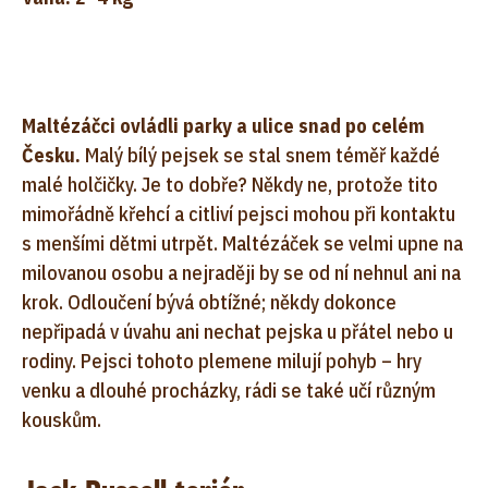
Maltézáčci ovládli parky a ulice snad po celém
Česku.
Malý bílý pejsek se stal snem téměř každé
malé holčičky. Je to dobře? Někdy ne, protože tito
mimořádně křehcí a citliví pejsci mohou při kontaktu
s menšími dětmi utrpět. Maltézáček se velmi upne na
milovanou osobu a nejraději by se od ní nehnul ani na
krok. Odloučení bývá obtížné; někdy dokonce
nepřipadá v úvahu ani nechat pejska u přátel nebo u
rodiny. Pejsci tohoto plemene milují pohyb – hry
venku a dlouhé procházky, rádi se také učí různým
kouskům.