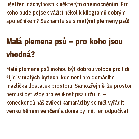
ušetřeni náchylnosti k některým
onemocněním
. Pro
koho bude pejsek vážící několik kilogramů dobrým
společníkem? Seznamte se
s malými plemeny psů
!
Malá plemena psů – pro koho jsou
vhodná?
Malá plemena psů mohou být dobrou volbou pro lidi
žijící
v malých bytech
, kde není pro domácího
mazlíčka dostatek prostoru. Samozřejmě, že prostor
nemusí být vždy pro velikost psa určující –
koneckonců náš zvířecí kamarád by se měl vyřádit
venku během venčení
a doma by měl jen odpočívat.