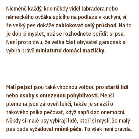
Nicméně každý, kdo někdy viděl labradora nebo
německého ovčáka spícího na podlaze v kuchyni, ví,
že velký pes dokáže
zablokovat celý průchod
. Na to
je dobré myslet, než se rozhodnete pořídit si psa.
Není proto divu, že velká část obyvatel garsonek si
vybírá právě
miniaturní domácí mazlíčky
.
Malí
pejsci
jsou také vhodnou volbou pro
starší lidi
nebo
osoby s omezenou pohyblivostí
. Menší
plemena jsou zároveň lehčí, takže je snazší o
takového psíka pečovat, když například onemocní.
Někdy si malé psy vybírají lidé, kteří si myslí, že malý
pes bude vyžadovat
méně péče
. To však není pravda.