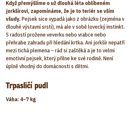
Když přemýšlíme o už dlouhá léta oblíbeném
jorkšírovi, zapomínáme, že je to teriér se vším
všudy.
Pejsek sice vypadá jako z obrázku (zejména v
dlouhé výstavní srsti), má ale v sobě lovecký instinkt.
S radostí prožene veverku nebo vrabce nebo
přehrabe zahradu při hledání krtka. Ani jorkšír nepatří
mezi tichá plemena – rád si zaštěká a je to velmi
emotivní pejsek, který přilne ke své rodině. Není
úplně vhodný do domácnosti s dětmi.
Trpasličí pudl
Váha: 4–7 kg