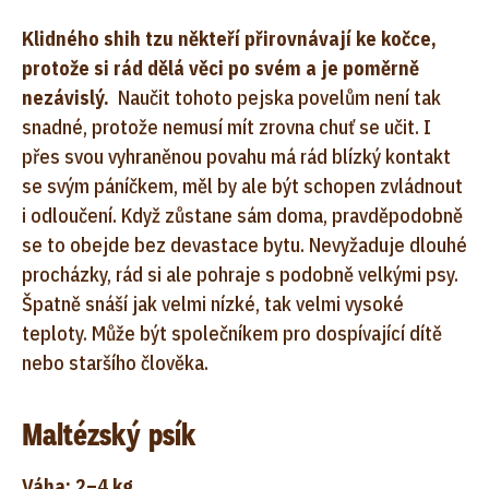
Klidného shih tzu někteří přirovnávají ke kočce,
protože si rád dělá věci po svém a je poměrně
nezávislý.
Naučit tohoto pejska povelům není tak
snadné, protože nemusí mít zrovna chuť se učit. I
přes svou vyhraněnou povahu má rád blízký kontakt
se svým páníčkem, měl by ale být schopen zvládnout
i odloučení. Když zůstane sám doma, pravděpodobně
se to obejde bez devastace bytu. Nevyžaduje dlouhé
procházky, rád si ale pohraje s podobně velkými psy.
Špatně snáší jak velmi nízké, tak velmi vysoké
teploty. Může být společníkem pro dospívající dítě
nebo staršího člověka.
Maltézský psík
Váha: 2–4 kg