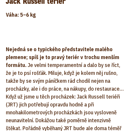
Jack Russell teriér
Váha: 5–6 kg
Nejedná se o typického představitele malého
plemene; spíš je to pravý teriér v trochu menším
formátu.
Je velmi temperamentní a dalo by se říct,
že je to psí rošťák. Miluje, když je kolem něj rušno,
takže by se svým páníčkem rád chodil nejen na
procházky, ale i do práce, na nákupy, do restaurace…
Když už jsme u těch procházek: Jack Russell teriéři
(JRT) jich potřebují opravdu hodně a při
mnohakilometrových procházkách jsou vysloveně
neunavitelní. Dokážou také poměrně intenzivně
štěkat. Pořádně vyběhaný JRT bude ale doma téměř