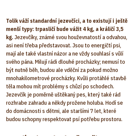
Tolik váží standardní jezevčíci, a to existují i ještě
menší typy: trpasličí bude vážit 4 kg, a králičí 3,5
kg.
Jezevčíky, známé svou houževnatostí a odvahou,
asi není třeba představovat. Jsou to energičtí psi,
mají ale také vlastní názor a ne vždy souhlasí s vůlí
svého pána. Milují rádi dlouhé procházky; nemusí to
být nutně běh, budou ale vděční za pokud možno
mnohakilometrové procházky. Kvůli protáhlé stavbě
těla mohou mít problémy s chůzí po schodech.
Jezevčík je poměrně uštěkaný pes, který také rád
rozhrabe zahradu a někdy prožene holuba. Hodí se
do domácnosti s dětmi, ale staršími 7 let, které
budou schopny respektovat psí potřebu prostoru.