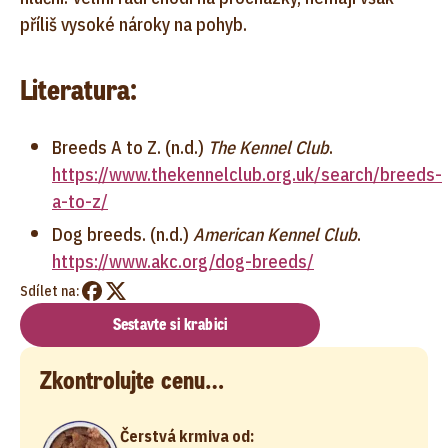
příliš vysoké nároky na pohyb.
Literatura:
Breeds A to Z. (n.d.)
The Kennel Club
.
https://www.thekennelclub.org.uk/search/breeds-
a-to-z/
Dog breeds. (n.d.)
American Kennel Club
.
https://www.akc.org/dog-breeds/
Sdílet na:
Sestavte si krabici
Zkontrolujte cenu…
Čerstvá krmiva od: