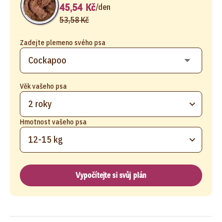
45,54 Kč
/
den
53,58 Kč
Zadejte plemeno svého psa
Věk vašeho psa
2 roky
Hmotnost vašeho psa
12-15 kg
Vypočítejte si svůj plán