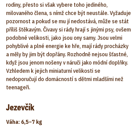
rodiny, přesto si však vybere toho jediného,
milovaného člena, s nímž chce být neustále. Vyžaduje
pozornost a pokud se mu jí nedostává, může se stát
příliš štěkavým. Čivavy si rády hrají s jinými psy, ovšem
podobné velikosti, jako jsou ony samy. Jsou velmi
pohyblivé a plné energie ke hře, mají rády procházky
a měly by jim být dopřány. Rozhodně nejsou šťastné,
když jsou jenom nošeny v náruči jako módní doplňky.
Vzhledem k jejich miniaturní velikosti se
nedoporučují do domácností s dětmi mladšími než
teenageři.
Jezevčík
Váha: 6,5–7 kg