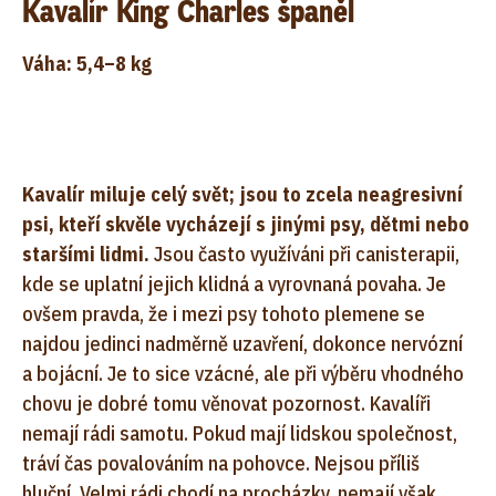
Kavalír King Charles španěl
Váha: 5,4–8 kg
Kavalír miluje celý svět; jsou to zcela neagresivní
psi, kteří skvěle vycházejí s jinými psy, dětmi nebo
staršími lidmi.
Jsou často využíváni při canisterapii,
kde se uplatní jejich klidná a vyrovnaná povaha. Je
ovšem pravda, že i mezi psy tohoto plemene se
najdou jedinci nadměrně uzavření, dokonce nervózní
a bojácní. Je to sice vzácné, ale při výběru vhodného
chovu je dobré tomu věnovat pozornost. Kavalíři
nemají rádi samotu. Pokud mají lidskou společnost,
tráví čas povalováním na pohovce. Nejsou příliš
hluční. Velmi rádi chodí na procházky, nemají však