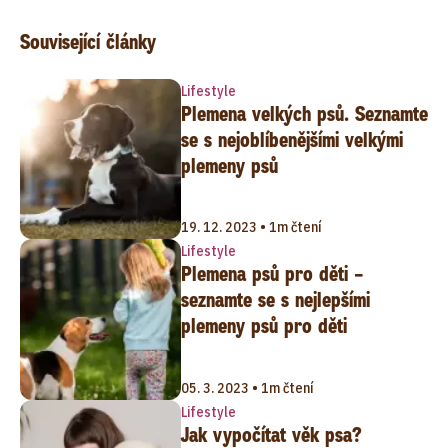
Související články
Lifestyle
Plemena velkých psů. Seznamte
se s nejoblíbenějšími velkými
plemeny psů
19. 12. 2023 • 1m čtení
Lifestyle
Plemena psů pro děti –
seznamte se s nejlepšími
plemeny psů pro děti
05. 3. 2023 • 1m čtení
Lifestyle
Jak vypočítat věk psa?