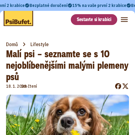
vní 2 krabice
Bezplatné doručení
15% na vaše první 2 krabice
B
Sestavte si krabici
Domů
Lifestyle
Malí psi – seznamte se s 10
nejoblíbenějšími malými plemeny
psů
•
18. 1. 2023
1m čtení