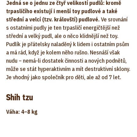
Jedná se o jednu ze čtyř velikostí pudlů: kromě
trpasličího existují i menší toy pudlové a také
střední a velcí (tzv. královští) pudlové.
Ve srovnání
s ostatními pudly je ten trpasličí energičtější než
střední a velký pudl, ale o něco klidnější než toy.
Pudlík je přátelsky naladěný k lidem i ostatním psům
a má rád, když je kolem něho rušno. Nesnáší však
nudu – nemá-li dostatek činnosti a nových podnětů,
může se stát hyperaktivním a mít destruktivní sklony.
Je vhodný jako společník pro děti, ale až od 7 let.
Shih tzu
Váha: 4–8 kg