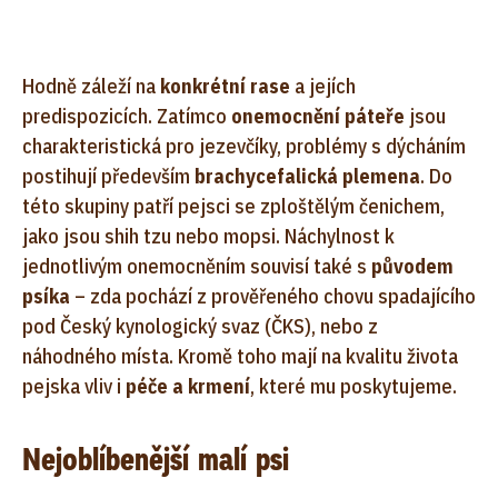
Hodně záleží na
konkrétní rase
a jejích
predispozicích. Zatímco
onemocnění páteře
jsou
charakteristická pro jezevčíky, problémy s dýcháním
postihují především
brachycefalická plemena
. Do
této skupiny patří pejsci se zploštělým čenichem,
jako jsou shih tzu nebo mopsi. Náchylnost k
jednotlivým onemocněním souvisí také s
původem
psíka
– zda pochází z prověřeného chovu spadajícího
pod Český kynologický svaz (ČKS), nebo z
náhodného místa. Kromě toho mají na kvalitu života
pejska vliv i
péče a krmení
, které mu poskytujeme.
Nejoblíbenější malí psi