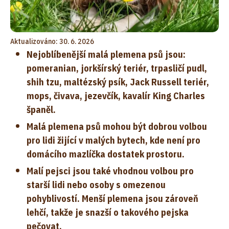
Aktualizováno: 30. 6. 2026
Nejoblíbenější malá plemena psů jsou:
pomeranian, jorkšírský teriér, trpasličí pudl,
shih tzu, maltézský psík, Jack Russell teriér,
mops, čivava, jezevčík, kavalír King Charles
španěl.
Malá plemena psů mohou být dobrou volbou
pro lidi žijící v malých bytech, kde není pro
domácího mazlíčka dostatek prostoru.
Malí pejsci jsou také vhodnou volbou pro
starší lidi nebo osoby s omezenou
pohyblivostí. Menší plemena jsou zároveň
lehčí, takže je snazší o takového pejska
pečovat.