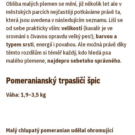
Obliba malých plemen se mění, již několik let ale v
městských parcích nejčastěji potkáváme právě ta,
která jsou uvedena v následujícím seznamu. Liší se
od sebe prakticky vším:
velikostí
(kavalír je ve
srovnání s čivavou opravdu velký pes!),
barvou a
typem srsti
, energií i povahou. Ale možná právě díky
těmto rozdílům si téměř každý, kdo hledá psa
malého plemene,
najde
pro sebe
toho správného
.
Pomeranianský trpasličí špic
Váha: 1,9–3,5 kg
Malý chlupatý pomeranian udělal ohromující