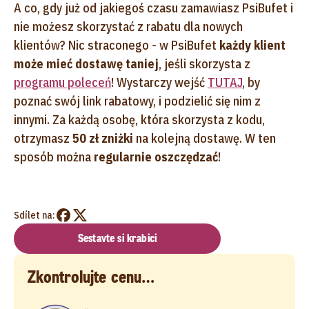
A co, gdy już od jakiegoś czasu zamawiasz PsiBufet i
nie możesz skorzystać z rabatu dla nowych
klientów? Nic straconego - w PsiBufet
każdy klient
może mieć dostawę taniej
, jeśli skorzysta z
programu poleceń
! Wystarczy wejść
TUTAJ
,
by
poznać swój link rabatowy, i podzielić się nim z
innymi. Za każdą osobę, która skorzysta z kodu,
otrzymasz
50 zł zniżki
na kolejną dostawę. W ten
sposób można
regularnie oszczędzać
!
Sdílet na:
Sestavte si krabici
Zkontrolujte cenu…