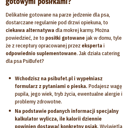
gotowymi posiłkami?
Delikatnie gotowane na parze jedzenie dla psa,
dostarczane regularnie pod drzwi opiekuna, to
ciekawa alternatywa
dla mokrej karmy. Można
powiedzieć, że to
posiłki gotowane
jak w domu, tyle
że z receptury opracowanej przez
eksperta
i
odpowiednio suplementowane
. Jak działa catering
dla psa PsiBufet?
Wchodzisz na psibufet.pl i wypełniasz
formularz z pytaniami o pieska.
Podajesz wagę
pupila, jego wiek, tryb życia, ewentualne alergie i
problemy zdrowotne.
Na podstawie podanych informacji specjalny
kalkulator wylicza, ile kalorii dziennie
powinien dostawać konkretny psiak.
Wyświetla