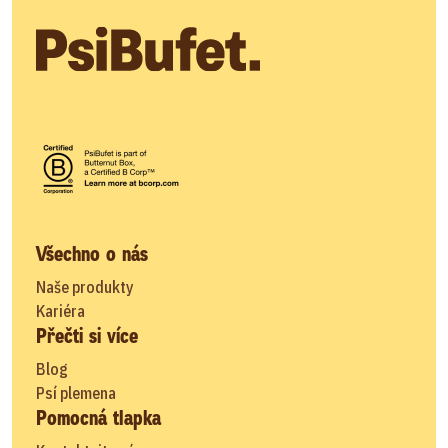
Všechno o nás
Naše produkty
Kariéra
Přečti si více
Blog
Psí plemena
Pomocná tlapka