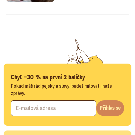
Chyť −30 % na první 2 balíčky
Pokud máš rád pejsky a slevy, budeš milovat i naše
zprávy.
Přihlas se