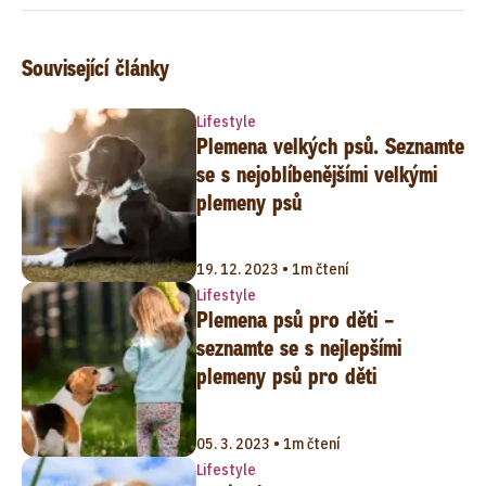
Související články
Lifestyle
Plemena velkých psů. Seznamte
se s nejoblíbenějšími velkými
plemeny psů
19. 12. 2023 • 1m čtení
Lifestyle
Plemena psů pro děti –
seznamte se s nejlepšími
plemeny psů pro děti
05. 3. 2023 • 1m čtení
Lifestyle