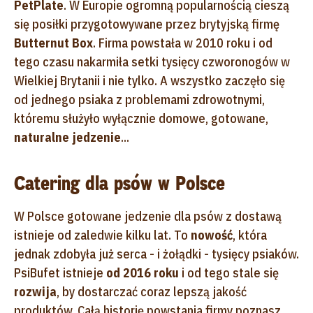
PetPlate
. W Europie ogromną popularnością cieszą
się posiłki przygotowywane przez brytyjską firmę
Butternut Box
. Firma powstała w 2010 roku i od
tego czasu nakarmiła setki tysięcy czworonogów w
Wielkiej Brytanii i nie tylko. A wszystko zaczęło się
od jednego psiaka z problemami zdrowotnymi,
któremu służyło wyłącznie domowe, gotowane,
naturalne jedzenie
...
Catering dla psów w Polsce
W Polsce gotowane jedzenie dla psów z dostawą
istnieje od zaledwie kilku lat. To
nowość
, która
jednak zdobyła już serca - i żołądki - tysięcy psiaków.
PsiBufet istnieje
od 2016 roku
i od tego stale się
rozwija
, by dostarczać coraz lepszą jakość
produktów. Całą historię powstania firmy poznasz