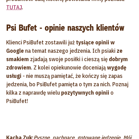
TUTAJ
.
Psi Bufet - opinie naszych klientów
Klienci PsiBufet zostawili już
tysiące opinii w
Google
na temat naszego jedzenia. Ich psiaki
ze
smakiem
zjadają swoje posiłki i cieszą się
dobrym
zdrowiem
. Z kolei opiekunowie doceniają
wygodę
usługi
- nie muszą pamiętać, że kończy się zapas
jedzenia, bo PsiBufet pamięta o tym za nich. Poznaj
kilka z naprawdę wielu
pozytywnych opinii
o
PsiBufet!
Kacha Zuk:
Pyszne, pachnące, gotowane jedzenie. Mój