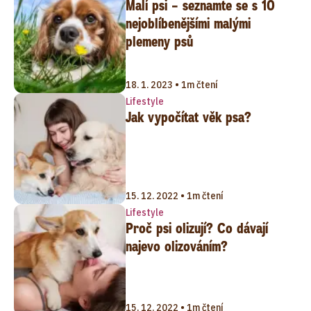
Malí psi – seznamte se s 10
nejoblíbenějšími malými
plemeny psů
18. 1. 2023 • 1m čtení
Lifestyle
Jak vypočítat věk psa?
15. 12. 2022 • 1m čtení
Lifestyle
Proč psi olizují? Co dávají
najevo olizováním?
15. 12. 2022 • 1m čtení