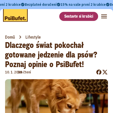
vní 2 krabice
Bezplatné doručení
15% na vaše první 2 krabice
B
Sestavte si krabici
Domů
Lifestyle
Dlaczego świat pokochał
gotowane jedzenie dla psów?
Poznaj opinie o PsiBufet!
•
10. 1. 2023
1m čtení