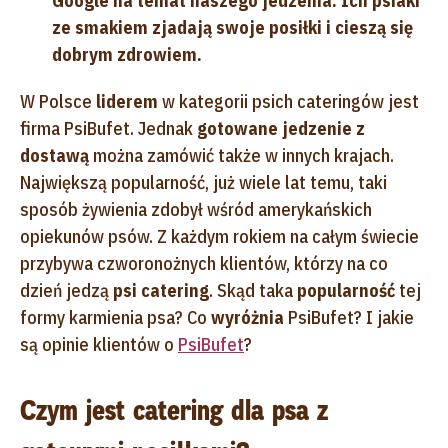
Google na temat naszego jedzenia. Ich psiaki
ze smakiem zjadają swoje posiłki i cieszą się
dobrym zdrowiem.
W Polsce
liderem
w kategorii psich cateringów jest
firma PsiBufet. Jednak
gotowane jedzenie z
dostawą
można zamówić także w innych krajach.
Największą popularność, już wiele lat temu, taki
sposób żywienia zdobył wśród amerykańskich
opiekunów psów. Z każdym rokiem na całym świecie
przybywa czworonożnych klientów, którzy na co
dzień jedzą
psi catering
. Skąd taka
popularność
tej
formy karmienia psa? Co
wyróżnia
PsiBufet? I jakie
są opinie klientów o
PsiBufet
?
Czym jest catering dla psa z