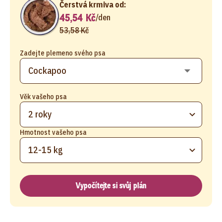
Čerstvá krmiva od:
45,54 Kč
/
den
53,58 Kč
Zadejte plemeno svého psa
Věk vašeho psa
2 roky
Hmotnost vašeho psa
12-15 kg
Vypočítejte si svůj plán