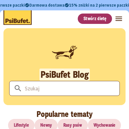
erwsze paczki
Darmowa dostawa
15% zniżki na 2 pierwsze paczki
Stwórz dietę
PsiBufet Blog
Popularne tematy
Lifestyle
Newsy
Rasy psów
Wychowanie