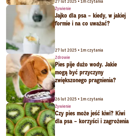
27 lut 2025 • 1m czytania
Żywienie
Jajko dla psa – kiedy, w jakiej
formie i na co uważać?
27 lut 2025 • 1m czytania
Zdrowie
Pies pije dużo wody. Jakie
mogą być przyczyny
zwiększonego pragnienia?
26 lut 2025 • 1m czytania
Żywienie
Czy pies może jeść kiwi? Kiwi
dla psa – korzyści i zagrożenia