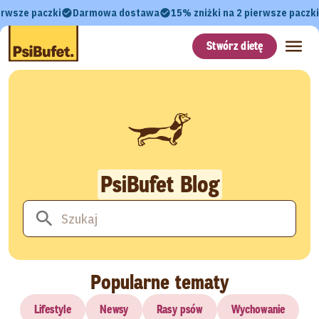
erwsze paczki
Darmowa dostawa
15% zniżki na 2 pierwsze paczki
Stwórz dietę
PsiBufet Blog
Popularne tematy
Lifestyle
Newsy
Rasy psów
Wychowanie