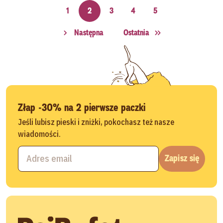
1
2
3
4
5
Następna
Ostatnia
Złap -30% na 2 pierwsze paczki
Jeśli lubisz pieski i zniżki, pokochasz też nasze
wiadomości.
Zapisz się