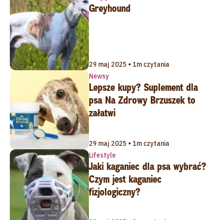
Greyhound
29 maj 2025 • 1m czytania
Newsy
Lepsze kupy? Suplement dla
psa Na Zdrowy Brzuszek to
załatwi
29 maj 2025 • 1m czytania
Lifestyle
Jaki kaganiec dla psa wybrać?
Czym jest kaganiec
fizjologiczny?