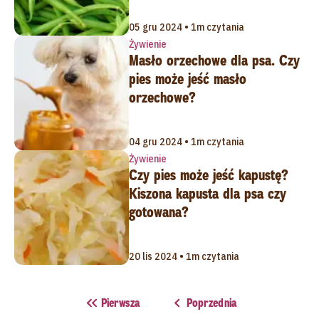
05 gru 2024 • 1m czytania
Żywienie
Masło orzechowe dla psa. Czy
pies może jeść masło
orzechowe?
04 gru 2024 • 1m czytania
Żywienie
Czy pies może jeść kapustę?
Kiszona kapusta dla psa czy
gotowana?
20 lis 2024 • 1m czytania
Pierwsza
Poprzednia