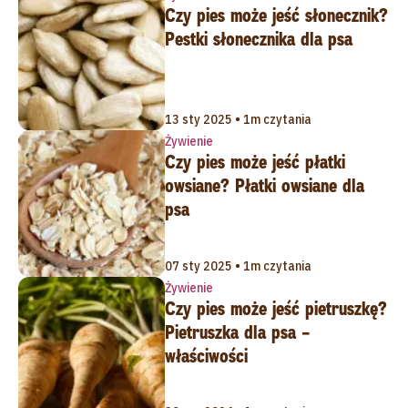
Czy pies może jeść słonecznik?
Pestki słonecznika dla psa
13 sty 2025 • 1m czytania
Żywienie
Czy pies może jeść płatki
owsiane? Płatki owsiane dla
psa
07 sty 2025 • 1m czytania
Żywienie
Czy pies może jeść pietruszkę?
Pietruszka dla psa –
właściwości