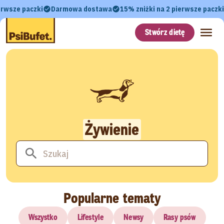
erwsze paczki
Darmowa dostawa
15% zniżki na 2 pierwsze paczki
Stwórz dietę
Żywienie
Popularne tematy
Wszystko
Lifestyle
Newsy
Rasy psów