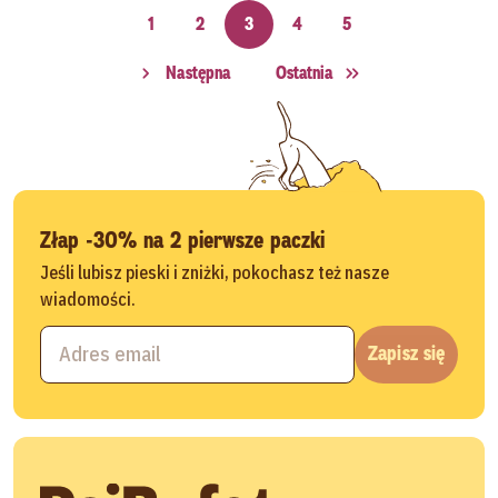
1
2
3
4
5
Następna
Ostatnia
Złap -30% na 2 pierwsze paczki
Jeśli lubisz pieski i zniżki, pokochasz też nasze
wiadomości.
Zapisz się