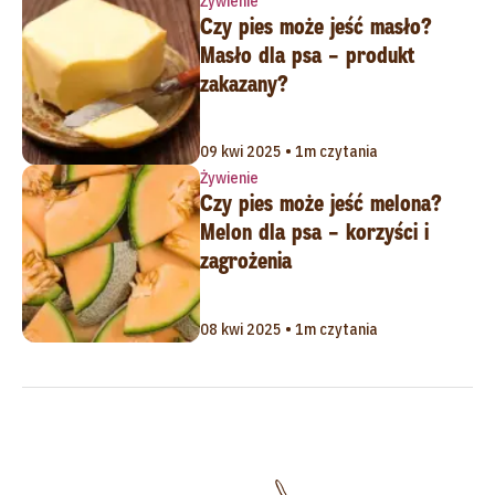
Żywienie
Czy pies może jeść masło?
Masło dla psa – produkt
zakazany?
09 kwi 2025 • 1m czytania
Żywienie
Czy pies może jeść melona?
Melon dla psa – korzyści i
zagrożenia
08 kwi 2025 • 1m czytania