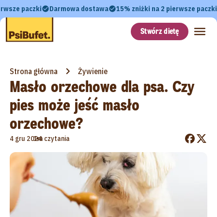
erwsze paczki
Darmowa dostawa
15% zniżki na 2 pierwsze paczki
Stwórz dietę
Strona główna
Żywienie
Masło orzechowe dla psa. Czy
pies może jeść masło
orzechowe?
•
4 gru 2024
1m czytania