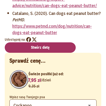
advice/nutrition/can-dogs-eat-peanut-butter/
Catalano, S. (2020). Can dogs eat peanut butter?
PetMD
.
https://www.petmd.com/dog/nutrition/can-
dogs-eat-peanut-butter
Udostępnij na:
Stwórz dietę
Sprawdź cenę...
Świeże posiłki już od:
7,95 zł
/
dzień
9,35 zł
Wpisz rasę Twojego psa