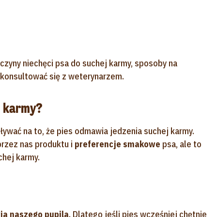
czyny niechęci psa do suchej karmy, sposoby na
 skonsultować się z weterynarzem.
j karmy?
ływać na to, że pies odmawia jedzenia suchej karmy.
rzez nas produktu i
preferencje smakowe
psa, ale to
chej karmy.
ia naszego pupila
. Dlatego jeśli pies wcześniej chętnie