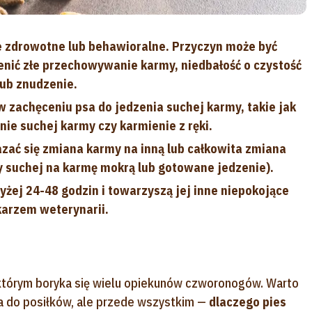
e zdrowotne lub behawioralne. Przyczyn może być
nić złe przechowywanie karmy, niedbałość o czystość
lub znudzenie.
 zachęceniu psa do jedzenia suchej karmy, takie jak
ie suchej karmy czy karmienie z ręki.
ać się zmiana karmy na inną lub całkowita zmiana
y suchej na karmę mokrą lub gotowane jedzenie).
żej 24-48 godzin i towarzyszą jej inne niepokojące
karzem weterynarii.
z którym boryka się wielu opiekunów czworonogów. Warto
psa do posiłków, ale przede wszystkim —
dlaczego pies