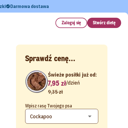
zki
Darmowa dostawa
Zaloguj się
Stwórz dietę
Sprawdź cenę...
Świeże posiłki już od:
7,95 zł
/
dzień
9,35 zł
Wpisz rasę Twojego psa