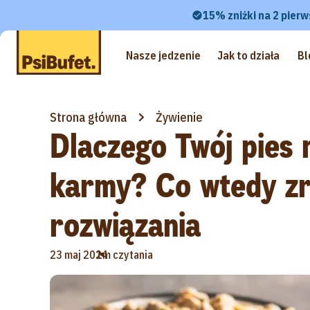
15% zniżki na 2 pierw
Nasze jedzenie
Jak to działa
Bl
Strona główna
Żywienie
Dlaczego Twój pies n
karmy? Co wtedy zr
rozwiązania
•
23 maj 2024
1m czytania