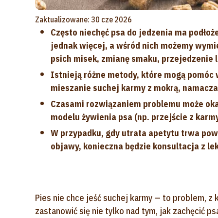
Zaktualizowane: 30 cze 2026
Często niechęć psa do jedzenia ma podłoż
jednak więcej, a wśród nich możemy wymie
psich misek, zmianę smaku, przejedzenie 
Istnieją różne metody, które mogą pomóc w
mieszanie suchej karmy z mokrą, namaczan
Czasami rozwiązaniem problemu może okaz
modelu żywienia psa (np. przejście z karm
W przypadku, gdy utrata apetytu trwa powy
objawy, konieczna będzie konsultacja z le
Pies nie chce jeść suchej karmy — to problem, 
zastanowić się nie tylko nad tym, jak zachęcić 