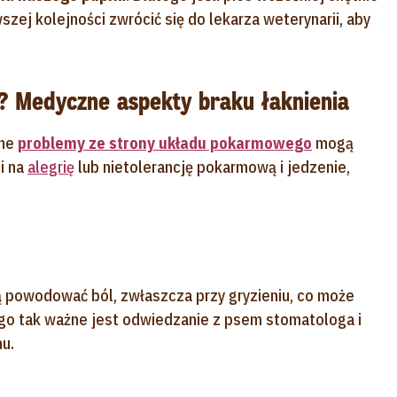
szej kolejności zwrócić się do lekarza weterynarii, aby
? Medyczne aspekty braku łaknienia
nne
problemy ze strony układu pokarmowego
mogą
i na
alegrię
lub nietolerancję pokarmową i jedzenie,
powodować ból, zwłaszcza przy gryzieniu, co może
ego tak ważne jest odwiedzanie z psem stomatologa i
u.