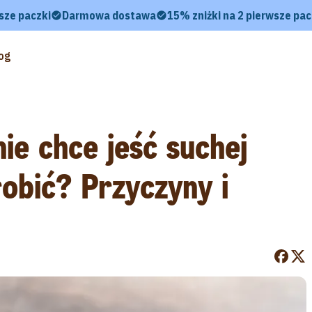
sze paczki
Darmowa dostawa
15% zniżki na 2 pierwsze pac
og
ie chce jeść suchej
obić? Przyczyny i