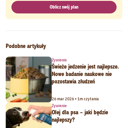
Oblicz swój plan
Podobne artykuły
Żywienie
Świeże jedzenie jest najlepsze.
Nowe badanie naukowe nie
pozostawia złudzeń
26 mar 2026 • 1m czytania
Żywienie
Olej dla psa – jaki będzie
najlepszy?