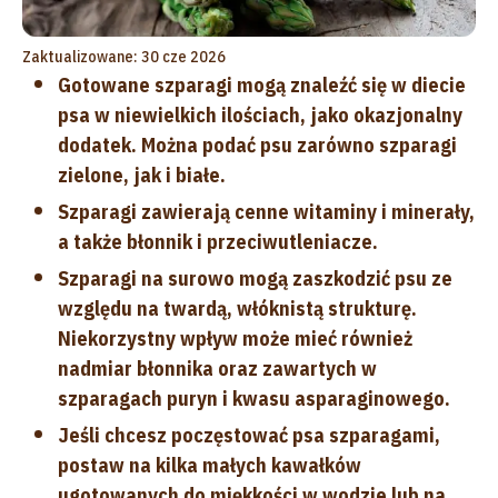
Zaktualizowane: 30 cze 2026
Gotowane szparagi mogą znaleźć się w diecie
psa w niewielkich ilościach, jako okazjonalny
dodatek. Można podać psu zarówno szparagi
zielone, jak i białe.
Szparagi zawierają cenne witaminy i minerały,
a także błonnik i przeciwutleniacze.
Szparagi na surowo mogą zaszkodzić psu ze
względu na twardą, włóknistą strukturę.
Niekorzystny wpływ może mieć również
nadmiar błonnika oraz zawartych w
szparagach puryn i kwasu asparaginowego.
Jeśli chcesz poczęstować psa szparagami,
postaw na kilka małych kawałków
ugotowanych do miękkości w wodzie lub na