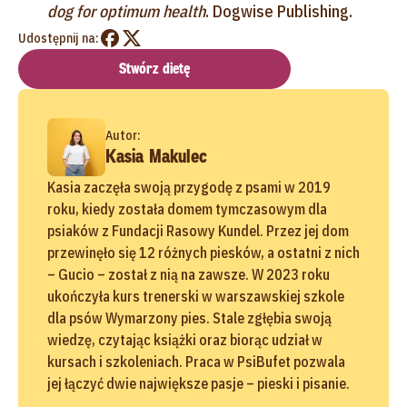
dog for optimum health
. Dogwise Publishing.
Udostępnij na:
Stwórz dietę
Autor:
Kasia Makulec
Kasia zaczęła swoją przygodę z psami w 2019
roku, kiedy została domem tymczasowym dla
psiaków z Fundacji Rasowy Kundel. Przez jej dom
przewinęło się 12 różnych piesków, a ostatni z nich
– Gucio – został z nią na zawsze. W 2023 roku
ukończyła kurs trenerski w warszawskiej szkole
dla psów Wymarzony pies. Stale zgłębia swoją
wiedzę, czytając książki oraz biorąc udział w
kursach i szkoleniach. Praca w PsiBufet pozwala
jej łączyć dwie największe pasje – pieski i pisanie.