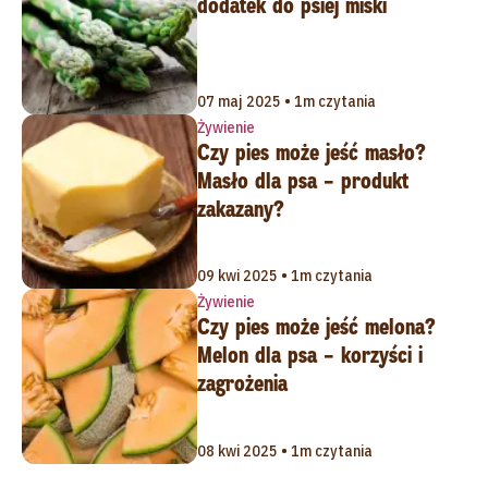
dodatek do psiej miski
07 maj 2025 • 1m czytania
Żywienie
Czy pies może jeść masło?
Masło dla psa – produkt
zakazany?
09 kwi 2025 • 1m czytania
Żywienie
Czy pies może jeść melona?
Melon dla psa – korzyści i
zagrożenia
08 kwi 2025 • 1m czytania