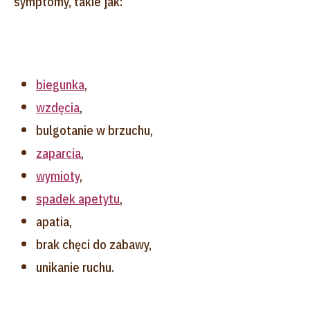
symptomy, takie jak:
biegunka
,
wzdęcia
,
bulgotanie w brzuchu,
zaparcia
,
wymioty
,
spadek apetytu
,
apatia,
brak chęci do zabawy,
unikanie ruchu.