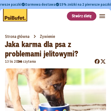
erwsze paczki
Darmowa dostawa
15% zniżki na 2 pierwsze paczki
Stwórz dietę
Strona główna
Żywienie
Jaka karma dla psa z
problemami jelitowymi?
•
13 lis 2024
1m czytania