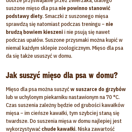
dobrze przyswajalne przez zwierzaka, dlatego
suszone mięso dla psa
nie powinno stanowić
podstawy diety
. Smaczki z suszonego mięsa
sprawdzą się natomiast podczas treningu –
nie
brudzą bowiem kieszeni
i nie psują się nawet
podczas upałów. Suszone przysmaki można kupić w
niemal każdym sklepie zoologicznym. Mięso dla psa
da się także ususzyć w domu.
Jak suszyć mięso dla psa w domu?
Mięso dla psa można suszyć
w suszarce do grzybów
lub w uchylonym piekarniku nastawionym na 70 °C.
Czas suszenia zależny będzie od grubości kawałków
mięsa – im cieńsze kawałki, tym szybciej staną się
twardsze. Do suszenia mięsa w domu najlepiej jest
wykorzystywać
chude kawałki
. Niska zawartość