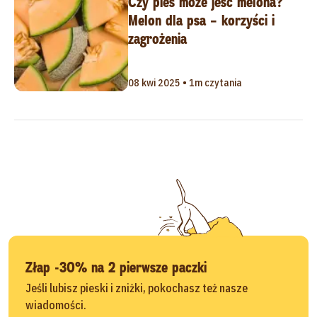
Czy pies może jeść melona?
Melon dla psa – korzyści i
zagrożenia
08 kwi 2025 • 1m czytania
Złap -30% na 2 pierwsze paczki
Jeśli lubisz pieski i zniżki, pokochasz też nasze
wiadomości.