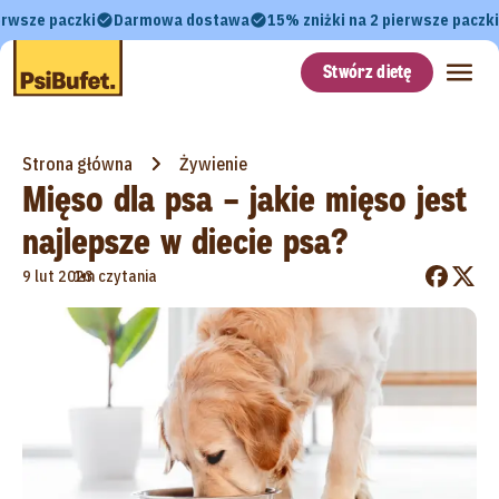
erwsze paczki
Darmowa dostawa
15% zniżki na 2 pierwsze paczki
Stwórz dietę
Strona główna
Żywienie
Mięso dla psa – jakie mięso jest
najlepsze w diecie psa?
•
9 lut 2023
1m czytania