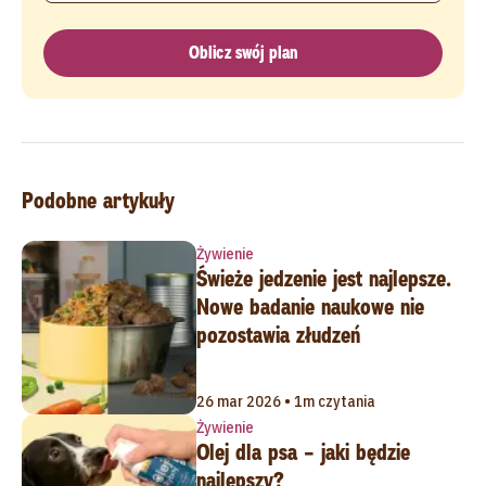
Oblicz swój plan
Podobne artykuły
Żywienie
Świeże jedzenie jest najlepsze.
Nowe badanie naukowe nie
pozostawia złudzeń
26 mar 2026 • 1m czytania
Żywienie
Olej dla psa – jaki będzie
najlepszy?