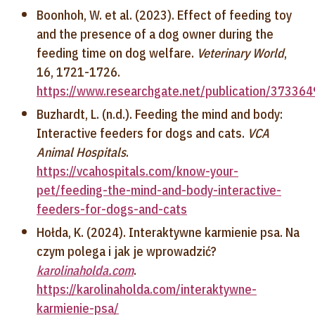
Boonhoh, W. et al. (2023). Effect of feeding toy
and the presence of a dog owner during the
feeding time on dog welfare.
Veterinary World
,
16, 1721-1726.
https://www.researchgate.net/publication/3733
Buzhardt, L. (n.d.). Feeding the mind and body:
Interactive feeders for dogs and cats.
VCA
Animal Hospitals
.
https://vcahospitals.com/know-your-
pet/feeding-the-mind-and-body-interactive-
feeders-for-dogs-and-cats
Hołda, K. (2024). Interaktywne karmienie psa. Na
czym polega i jak je wprowadzić?
karolinaholda.com
.
https://karolinaholda.com/interaktywne-
karmienie-psa/