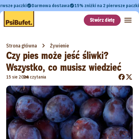
erwsze paczki
Darmowa dostawa
15% zniżki na 2 pierwsze paczki
Stwórz dietę
Strona główna
Żywienie
Czy pies może jeść śliwki?
Wszystko, co musisz wiedzieć
•
15 sie 2024
1m czytania