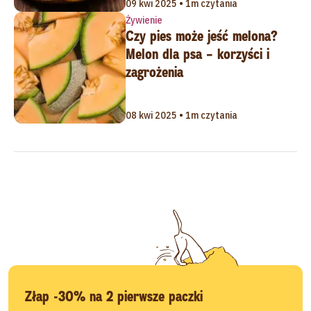
09 kwi 2025 • 1m czytania
Żywienie
Czy pies może jeść melona?
Melon dla psa – korzyści i
zagrożenia
08 kwi 2025 • 1m czytania
Złap -30% na 2 pierwsze paczki