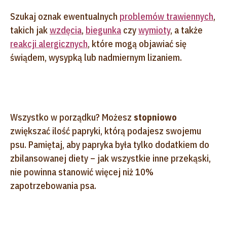
Szukaj oznak ewentualnych
problemów trawiennych
,
takich jak
wzdęcia
,
biegunka
czy
wymioty
, a także
reakcji alergicznych
, które mogą objawiać się
świądem, wysypką lub nadmiernym lizaniem.
Wszystko w porządku? Możesz
stopniowo
zwiększać ilość papryki, którą podajesz swojemu
psu. Pamiętaj, aby papryka była tylko dodatkiem do
zbilansowanej diety – jak wszystkie inne przekąski,
nie powinna stanowić więcej niż 10%
zapotrzebowania psa.