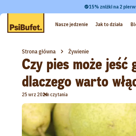
15% zniżki na 2 pierw
Nasze jedzenie
Jak to działa
Bl
Strona główna
Żywienie
Czy pies może jeść 
dlaczego warto włąc
•
25 wrz 2024
1m czytania