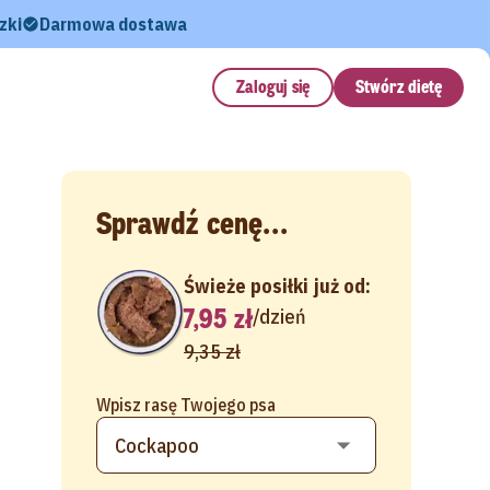
zki
Darmowa dostawa
Zaloguj się
Stwórz dietę
Sprawdź cenę...
Świeże posiłki już od:
7,95 zł
/
dzień
9,35 zł
Wpisz rasę Twojego psa