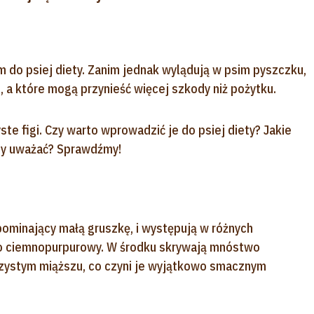
o psiej diety. Zanim jednak wylądują w psim pyszczku,
, a które mogą przynieść więcej szkody niż pożytku.
ste figi. Czy warto wprowadzić je do psiej diety? Jakie
my uważać? Sprawdźmy!
pominający małą gruszkę, i występują w różnych
 po ciemnopurpurowy. W środku skrywają mnóstwo
czystym miąższu, co czyni je wyjątkowo smacznym