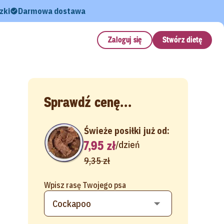
zki
Darmowa dostawa
Zaloguj się
Stwórz dietę
Sprawdź cenę...
Świeże posiłki już od:
7,95 zł
/
dzień
9,35 zł
Wpisz rasę Twojego psa