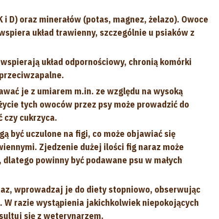
 K i D) oraz minerałów (potas, magnez, żelazo). Owoce
 wspiera układ trawienny, szczególnie u psiaków z
e wspierają układ odpornościowy, chronią komórki
 przeciwzapalne.
dawać je z umiarem m.in. ze względu na wysoką
życie tych owoców przez psy może prowadzić do
 czy cukrzyca.
gą być uczulone na figi, co może objawiać się
ennymi. Zjedzenie dużej ilości fig naraz może
, dlatego powinny być podawane psu w małych
raz, wprowadzaj je do diety stopniowo, obserwując
 W razie wystąpienia jakichkolwiek niepokojących
sultuj się z weterynarzem.