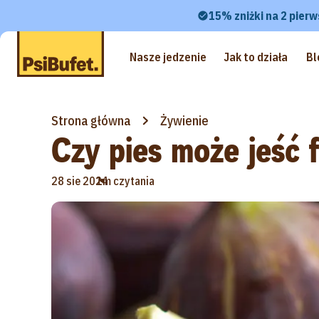
15% zniżki na 2 pierw
Nasze jedzenie
Jak to działa
Bl
Strona główna
Żywienie
Czy pies może jeść f
•
28 sie 2024
1m czytania