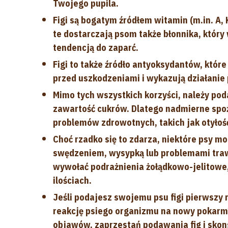
Twojego pupila.
Figi są bogatym źródłem witamin (m.in. A,
te dostarczają psom także błonnika, który
tendencją do zaparć.
Figi to także źródło antyoksydantów, któr
przed uszkodzeniami i wykazują działanie
Mimo tych wszystkich korzyści, należy po
zawartość cukrów. Dlatego nadmierne spo
problemów zdrowotnych, takich jak otyłość
Choć rzadko się to zdarza, niektóre psy mo
swędzeniem, wysypką lub problemami trawi
wywołać podrażnienia żołądkowo-jelitowe
ilościach.
Jeśli podajesz swojemu psu figi pierwszy 
reakcję psiego organizmu na nowy pokarm.
objawów, zaprzestań podawania fig i skon