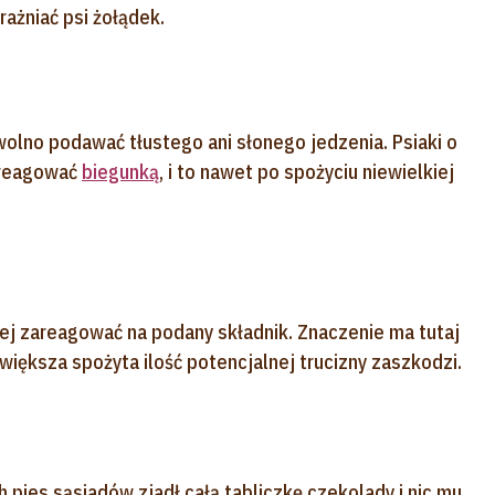
rażniać psi żołądek.
olno podawać tłustego ani słonego jedzenia. Psiaki o
areagować
biegunką
, i to nawet po spożyciu niewielkiej
czej zareagować na podany składnik. Znaczenie ma tutaj
większa spożyta ilość potencjalnej trucizny zaszkodzi.
 pies sąsiadów zjadł całą tabliczkę czekolady i nic mu