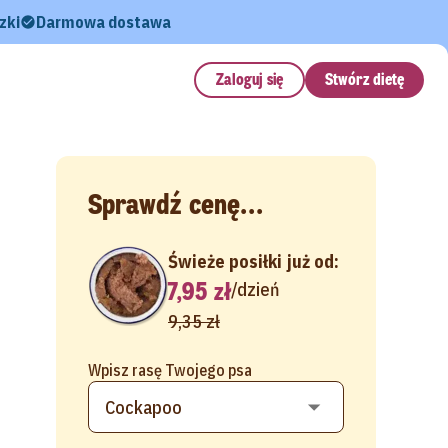
zki
Darmowa dostawa
Zaloguj się
Stwórz dietę
Sprawdź cenę...
Świeże posiłki już od:
7,95 zł
/
dzień
9,35 zł
Wpisz rasę Twojego psa