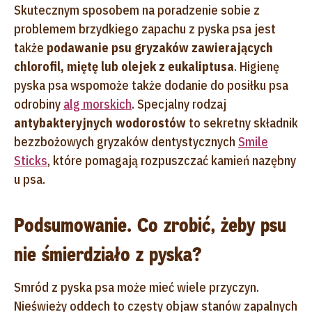
Skutecznym sposobem na poradzenie sobie z
problemem brzydkiego zapachu z pyska psa jest
także
podawanie psu gryzaków zawierających
chlorofil, miętę lub olejek z eukaliptusa
. Higienę
pyska psa wspomoże także dodanie do posiłku psa
odrobiny
alg morskich
. Specjalny rodzaj
antybakteryjnych wodorostów
to sekretny składnik
bezzbożowych gryzaków dentystycznych
Smile
Sticks
, które pomagają rozpuszczać kamień nazębny
u psa.
Podsumowanie. Co zrobić, żeby psu
nie śmierdziało z pyska?
Smród z pyska psa może mieć wiele przyczyn.
Nieświeży oddech to częsty objaw stanów zapalnych