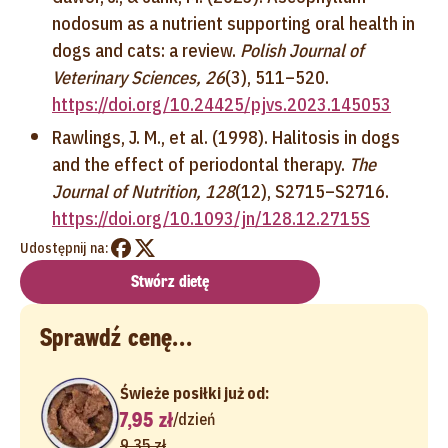
nodosum as a nutrient supporting oral health in
dogs and cats: a review.
Polish Journal of
Veterinary Sciences, 26
(3), 511–520.
https://doi.org/10.24425/pjvs.2023.145053
Rawlings, J. M., et al. (1998). Halitosis in dogs
and the effect of periodontal therapy.
The
Journal of Nutrition, 128
(12), S2715–S2716.
https://doi.org/10.1093/jn/128.12.2715S
Udostępnij na:
Stwórz dietę
Sprawdź cenę...
Świeże posiłki już od:
7,95 zł
/
dzień
9,35 zł