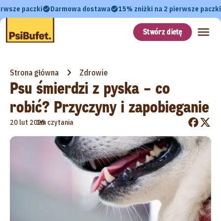
erwsze paczki
Darmowa dostawa
15% zniżki na 2 pierwsze paczki
Stwórz dietę
Strona główna
Zdrowie
Psu śmierdzi z pyska – co
robić? Przyczyny i zapobieganie
•
20 lut 2025
1m czytania