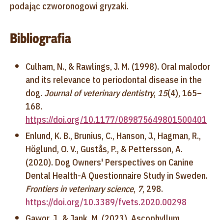
podając czworonogowi gryzaki.
Bibliografia
Culham, N., & Rawlings, J. M. (1998). Oral malodor
and its relevance to periodontal disease in the
dog.
Journal of veterinary dentistry
,
15
(4), 165–
168.
https://doi.org/10.1177/089875649801500401
Enlund, K. B., Brunius, C., Hanson, J., Hagman, R.,
Höglund, O. V., Gustås, P., & Pettersson, A.
(2020). Dog Owners' Perspectives on Canine
Dental Health-A Questionnaire Study in Sweden.
Frontiers in veterinary science
,
7
, 298.
https://doi.org/10.3389/fvets.2020.00298
Gawor, J., & Jank, M. (2023). Ascophyllum