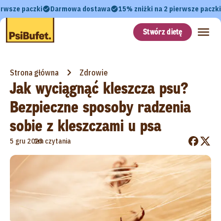
erwsze paczki
Darmowa dostawa
15% zniżki na 2 pierwsze paczki
Stwórz dietę
Strona główna
Zdrowie
Jak wyciągnąć kleszcza psu?
Bezpieczne sposoby radzenia
sobie z kleszczami u psa
•
5 gru 2023
1m czytania