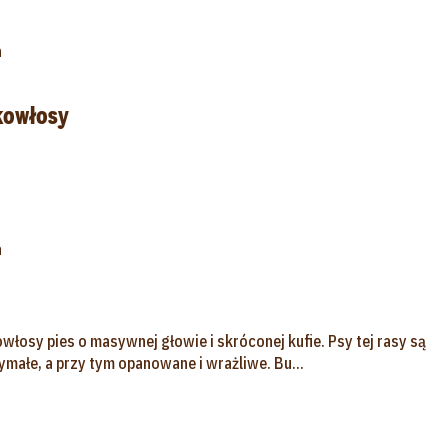
a
kowłosy
a
owłosy pies o masywnej głowie i skróconej kufie. Psy tej rasy są
małe, a przy tym opanowane i wrażliwe. Bu...