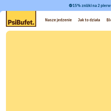
15% zniżki na 2 pierw
Nasze jedzenie
Jak to działa
Bl