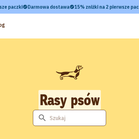
sze paczki
Darmowa dostawa
15% zniżki na 2 pierwsze pac
og
Rasy psów