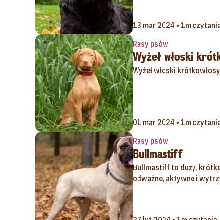
13 mar 2024 • 1m czytani
Rasy psów
Wyżeł włoski krót
Wyżeł włoski krótkowłosy
01 mar 2024 • 1m czytani
Rasy psów
Bullmastiff
Bullmastiff to duży, krótk
odważne, aktywne i wytrzy
27 lut 2024 • 1m czytania