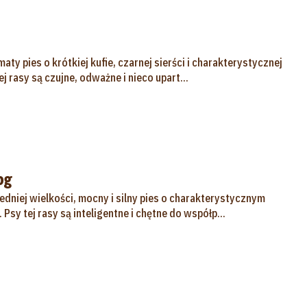
aty pies o krótkiej kufie, czarnej sierści i charakterystycznej
j rasy są czujne, odważne i nieco upart...
og
redniej wielkości, mocny i silny pies o charakterystycznym
sy tej rasy są inteligentne i chętne do współp...