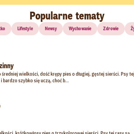
Popularne tematy
tko
Lifestyle
Newsy
Wychowanie
Zdrowie
Ż
zinny
średniej wielkości, dość krępy pies o długiej, gęstej sierści. Psy te
i bardzo szybko się uczą, choć b...
a
elkości, krótkowłosy pies o trzykolorowej sierści. Psy tej rasy są