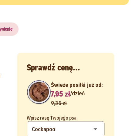
ywienie
Sprawdź cenę...
j
Świeże posiłki już od:
7,95 zł
/
dzień
9,35 zł
Wpisz rasę Twojego psa