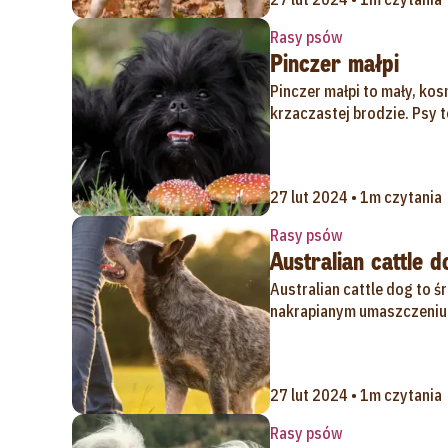
Rasy psów
Pinczer małpi
Pinczer małpi to mały, kosm
krzaczastej brodzie. Psy te
27 lut 2024 • 1m czytania
Rasy psów
Australian cattle d
Australian cattle dog to ś
nakrapianym umaszczeniu. P
27 lut 2024 • 1m czytania
Rasy psów