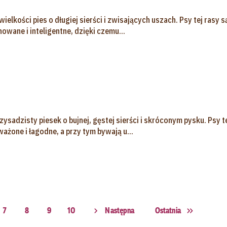
wielkości pies o długiej sierści i zwisających uszach. Psy tej rasy s
owane i inteligentne, dzięki czemu...
zysadzisty piesek o bujnej, gęstej sierści i skróconym pysku. Psy t
ażone i łagodne, a przy tym bywają u...
7
8
9
10
Następna
Ostatnia