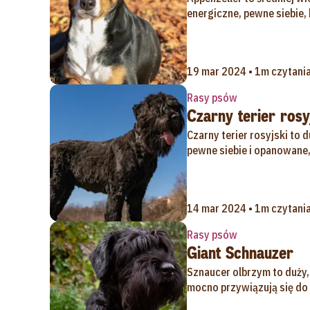
energiczne, pewne siebie,
19 mar 2024 • 1m czytani
Rasy psów
Czarny terier rosy
Czarny terier rosyjski to d
pewne siebie i opanowane, 
14 mar 2024 • 1m czytani
Rasy psów
Giant Schnauzer
Sznaucer olbrzym to duży, s
mocno przywiązują się do 