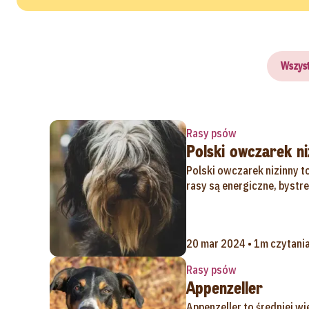
Wszys
Rasy psów
Polski owczarek ni
Polski owczarek nizinny to 
rasy są energiczne, bystre 
20 mar 2024 • 1m czytani
Rasy psów
Appenzeller
Appenzeller to średniej wi