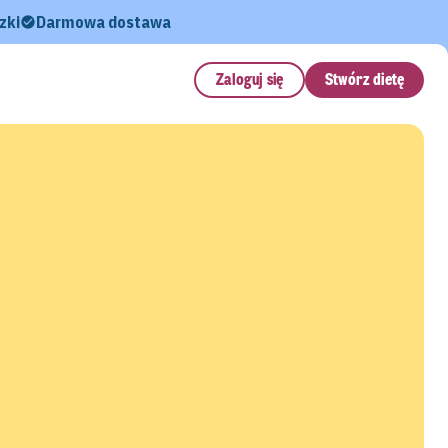
zki
Darmowa dostawa
Zaloguj się
Stwórz dietę