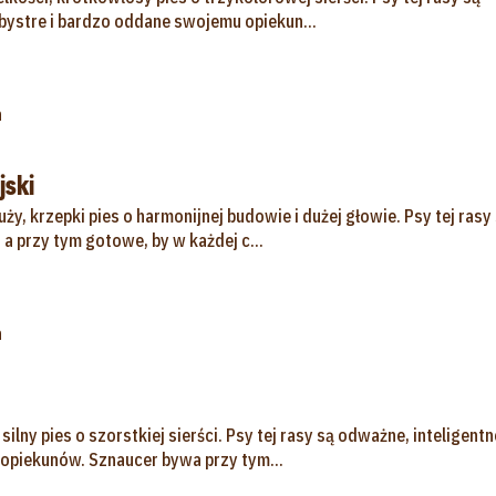
 bystre i bardzo oddane swojemu opiekun...
a
jski
uży, krzepki pies o harmonijnej budowie i dużej głowie. Psy tej rasy
a przy tym gotowe, by w każdej c...
a
ilny pies o szorstkiej sierści. Psy tej rasy są odważne, inteligentne
opiekunów. Sznaucer bywa przy tym...