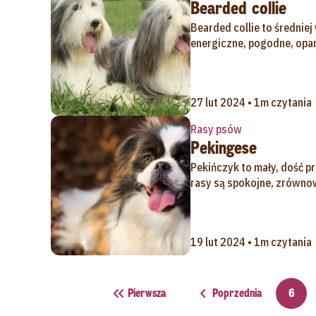
Bearded collie
Bearded collie to średniej 
energiczne, pogodne, opan
27 lut 2024 • 1m czytania
Rasy psów
Pekingese
Pekińczyk to mały, dość pr
rasy są spokojne, zrównow
19 lut 2024 • 1m czytania
Pierwsza
Poprzednia
6