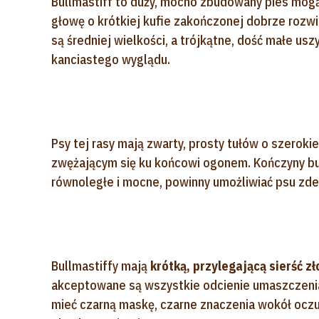
Bullmastiff to duży, mocno zbudowany pies mog
głowę o krótkiej kufie zakończonej dobrze rozw
są średniej wielkości, a trójkątne, dość małe us
kanciastego wyglądu.
Psy tej rasy mają zwarty, prosty tułów o szerokie
zwężającym się ku końcowi ogonem. Kończyny bu
równoległe i mocne, powinny umożliwiać psu zde
Bullmastiffy mają
krótką, przylegającą sierść
akceptowane są wszystkie odcienie umaszczeni
mieć czarną maskę, czarne znaczenia wokół oczu 