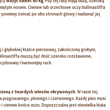
ący
ważyć nawet 60 kg
. Psy tej rasy mają dużą, szeroką
iniętym nosem. Ciemne lub orzechowe oczy bullmastiffa
zy powinny zwisać po obu stronach głowy i nadawać jej
j i głębokiej klatce piersiowej, zakończony grubym,
llmastiffa muszą być dość szeroko rozstawione,
cydowany i harmonijny ruch.
 złożoną z twardych włosów okrywowych
. W rasie tej
a pręgowanego, płowego i czerwonego. Każdy pies musi
i ciemne końce uszu. Dopuszczalna jest niewielka biała