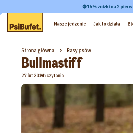
15% zniżki na 2 pierw
Nasze jedzenie
Jak to działa
Bl
Strona główna
Rasy psów
Bullmastiff
•
27 lut 2024
1m czytania