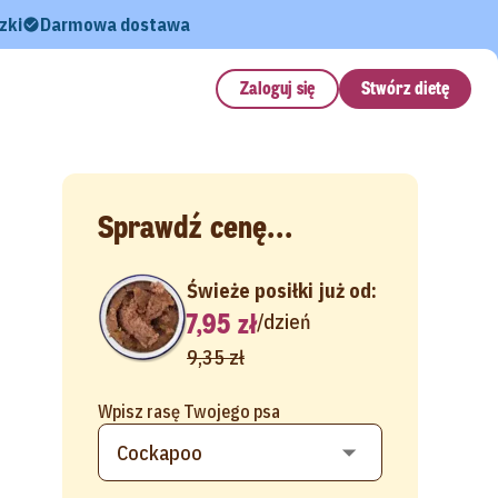
zki
Darmowa dostawa
Zaloguj się
Stwórz dietę
Sprawdź cenę...
Świeże posiłki już od:
7,95 zł
/
dzień
9,35 zł
Wpisz rasę Twojego psa