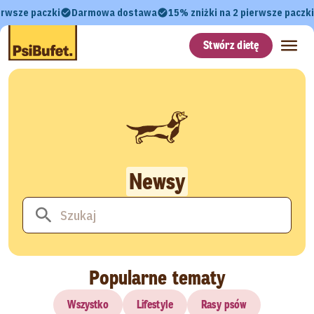
erwsze paczki
Darmowa dostawa
15% zniżki na 2 pierwsze paczki
Stwórz dietę
Newsy
Popularne tematy
Wszystko
Lifestyle
Rasy psów