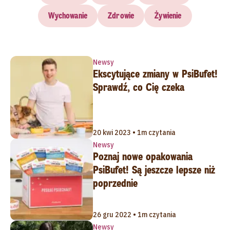
Wychowanie
Zdrowie
Żywienie
Newsy
Ekscytujące zmiany w PsiBufet!
Sprawdź, co Cię czeka
20 kwi 2023 • 1m czytania
Newsy
Poznaj nowe opakowania
PsiBufet! Są jeszcze lepsze niż
poprzednie
26 gru 2022 • 1m czytania
Newsy