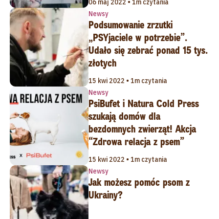
06 maj 2022 • 1m czytania
Newsy
Podsumowanie zrzutki
„PSYjaciele w potrzebie”.
Udało się zebrać ponad 15 tys.
złotych
15 kwi 2022 • 1m czytania
Newsy
PsiBufet i Natura Cold Press
szukają domów dla
bezdomnych zwierząt! Akcja
“Zdrowa relacja z psem”
15 kwi 2022 • 1m czytania
Newsy
Jak możesz pomóc psom z
Ukrainy?