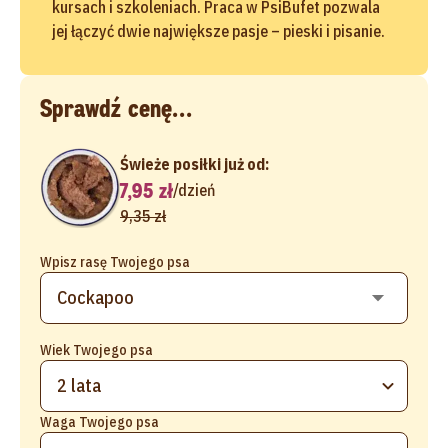
kursach i szkoleniach. Praca w PsiBufet pozwala
jej łączyć dwie największe pasje – pieski i pisanie.
Sprawdź cenę...
Świeże posiłki już od:
7,95 zł
/
dzień
9,35 zł
Wpisz rasę Twojego psa
Wiek Twojego psa
2 lata
Waga Twojego psa