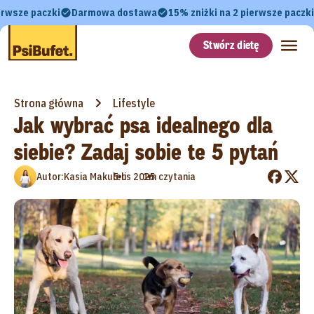
erwsze paczki
Darmowa dostawa
15% zniżki na 2 pierwsze paczki
Stwórz dietę
Strona główna
Lifestyle
Jak wybrać psa idealnego dla
siebie? Zadaj sobie te 5 pytań
•
•
Autor:
Kasia Makulec
5 lis 2025
1m czytania