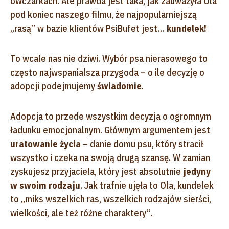
owczarkach. Ale prawda jest taka, jak zauważyła Ola
pod koniec naszego filmu, że najpopularniejszą
„rasą” w bazie klientów PsiBufet jest…
kundelek!
To wcale nas nie dziwi. Wybór psa nierasowego to
często najwspanialsza przygoda – o ile decyzję o
adopcji podejmujemy
świadomie
.
Adopcja to przede wszystkim decyzja o ogromnym
ładunku emocjonalnym. Głównym argumentem jest
uratowanie życia
– danie domu psu, który stracił
wszystko i czeka na swoją drugą szansę. W zamian
zyskujesz przyjaciela, który jest absolutnie
jedyny
w swoim rodzaju
. Jak trafnie ujęła to Ola, kundelek
to „miks wszelkich ras, wszelkich rodzajów sierści,
wielkości, ale też różne charaktery”.