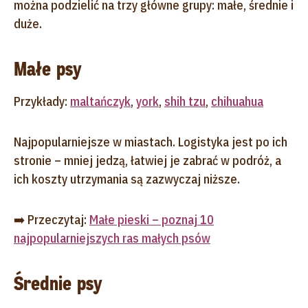
można podzielić na trzy główne grupy: małe, średnie i
duże.
Małe psy
Przykłady:
maltańczyk
,
york
,
shih tzu
,
chihuahua
Najpopularniejsze w miastach. Logistyka jest po ich
stronie – mniej jedzą, łatwiej je zabrać w podróż, a
ich koszty utrzymania są zazwyczaj niższe.
➡️ Przeczytaj:
Małe pieski – poznaj 10
najpopularniejszych ras małych psów
Średnie psy