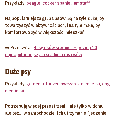
Przykłady:
beagle
,
cocker spaniel
,
amstaff
Najpopularniejsza grupa psów. Są na tyle duże, by
towarzyszyć w aktywnościach, i na tyle małe, by
komfortowo żyć w większości mieszkań.
➡️ Przeczytaj:
Rasy psów średnich – poznaj 10
najpopularniejszych średnich ras psów
Duże psy
Przykłady:
golden retriever
,
owczarek niemiecki
,
dog
niemiecki
Potrzebują więcej przestrzeni – nie tylko w domu,
ale też… w samochodzie. Ich utrzymanie (jedzenie,