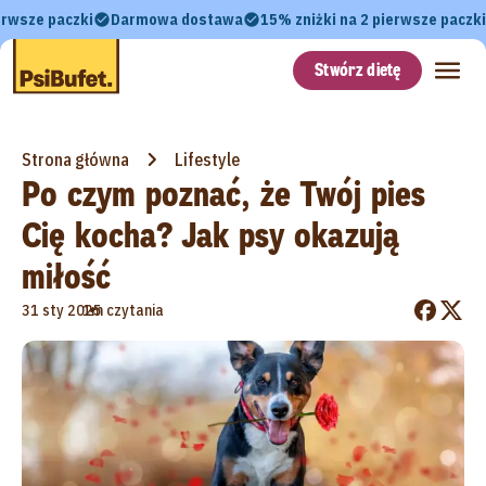
erwsze paczki
Darmowa dostawa
15% zniżki na 2 pierwsze paczki
Stwórz dietę
Strona główna
Lifestyle
Po czym poznać, że Twój pies
Cię kocha? Jak psy okazują
miłość
•
31 sty 2025
1m czytania