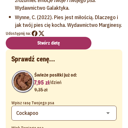
zrozumieć emocje twoje i twojego psa
.
Wydawnictwo Galaktyka.
Wynne, C. (2022). Pies jest miłością. Dlaczego i
jak twój pies cię kocha. Wydawnictwo Marginesy.
Udostępnij na:
Stwórz dietę
Sprawdź cenę...
Świeże posiłki już od:
7,95 zł
/
dzień
9,35 zł
Wpisz rasę Twojego psa
Wiek Twojego psa