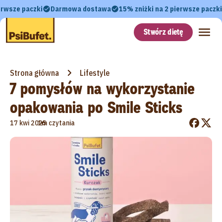
erwsze paczki
Darmowa dostawa
15% zniżki na 2 pierwsze paczki
Stwórz dietę
Strona główna
Lifestyle
7 pomysłów na wykorzystanie
opakowania po Smile Sticks
•
17 kwi 2025
1m czytania