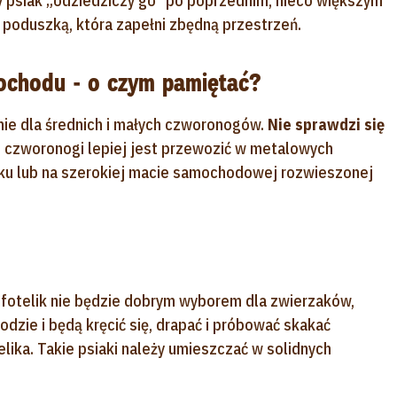
owy psiak „odziedziczy go” po poprzednim, nieco większym
oduszką, która zapełni zbędną przestrzeń.
mochodu - o czym pamiętać?
ie dla średnich i małych czworonogów.
Nie sprawdzi się
 czworonogi lepiej jest przewozić w metalowych
ku lub na szerokiej macie samochodowej rozwieszonej
ny fotelik nie będzie dobrym wyborem dla zwierzaków,
dzie i będą kręcić się, drapać i próbować skakać
lika. Takie psiaki należy umieszczać w solidnych