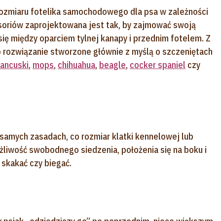
ozmiaru fotelika samochodowego dla psa w zależności
soriów zaprojektowana jest tak, by zajmować swoją
się między oparciem tylnej kanapy i przednim fotelem. Z
 rozwiązanie stworzone głównie z myślą o szczeniętach
rancuski
,
mops
,
chihuahua
,
beagle
,
cocker spaniel
czy
h samych zasadach, co rozmiar klatki kennelowej lub
liwość swobodnego siedzenia, położenia się na boku i
 skakać czy biegać.