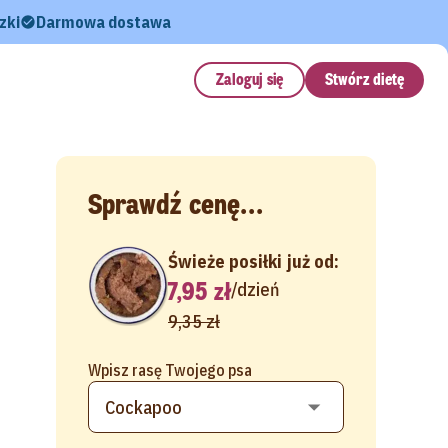
zki
Darmowa dostawa
Zaloguj się
Stwórz dietę
Sprawdź cenę...
Świeże posiłki już od:
7,95 zł
/
dzień
9,35 zł
Wpisz rasę Twojego psa