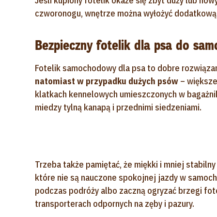
Jeśli kupiony fotelik okaże się zbyt duży lub n
czworonogu, wnętrze można wyłożyć dodatkową p
Bezpieczny fotelik dla psa do sa
Fotelik samochodowy dla psa to dobre rozwiązan
natomiast w przypadku dużych psów
– większe
klatkach kennelowych umieszczonych w bagażni
miedzy tylną kanapą i przednimi siedzeniami.
Trzeba także pamiętać, że miękki i mniej stabil
które nie są nauczone spokojnej jazdy w samocho
podczas podróży albo zaczną ogryzać brzegi fote
transporterach odpornych na zęby i pazury.