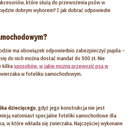
akcesoriów, które służą do przewożenia psów w
będzie dobrym wyborem? I jak dobrać odpowiedni
 samochodowym?
dzie ma obowiązek odpowiednio zabezpieczyć pupila –
 się do nich można dostać mandat do 500 zł. Nie
e kilka
sposobów, w jakie można przewozić psa w
 zwierzaka w foteliku samochodowym.
ika dziecięcego
, gdyż jego konstrukcja nie jest
ieją natomiast specjalne foteliki samochodowe dla
ka, w które wkłada się zwierzaka. Najczęściej wykonane