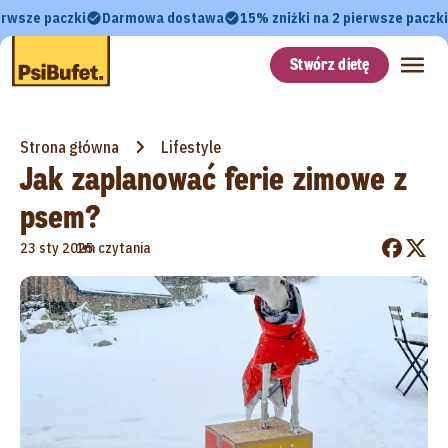
erwsze paczki
Darmowa dostawa
15% zniżki na 2 pierwsze paczki
Stwórz dietę
Strona główna
Lifestyle
Jak zaplanować ferie zimowe z
psem?
•
23 sty 2025
1m czytania