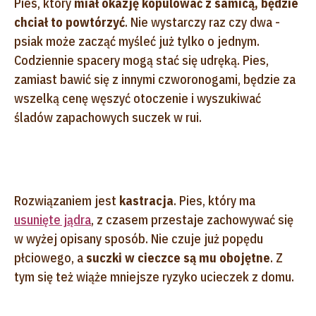
Pies, który
miał okazję kopulować z samicą, będzie
chciał to powtórzyć
. Nie wystarczy raz czy dwa -
psiak może zacząć myśleć już tylko o jednym.
Codziennie spacery mogą stać się udręką. Pies,
zamiast bawić się z innymi czworonogami, będzie za
wszelką cenę węszyć otoczenie i wyszukiwać
śladów zapachowych suczek w rui.
Rozwiązaniem jest
kastracja
. Pies, który ma
usunięte jądra
, z czasem przestaje zachowywać się
w wyżej opisany sposób. Nie czuje już popędu
płciowego, a
suczki w cieczce są mu obojętne
. Z
tym się też wiąże mniejsze ryzyko ucieczek z domu.