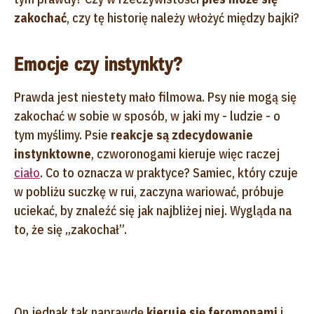
zakochać
, czy tę historię należy włożyć między bajki?
Emocje czy instynkty?
Prawda jest niestety mało filmowa. Psy nie mogą się
zakochać w sobie w sposób, w jaki my - ludzie - o
tym myślimy. Psie
reakcje są zdecydowanie
instynktowne
, czworonogami kieruje więc raczej
ciało
. Co to oznacza w praktyce? Samiec, który czuje
w pobliżu suczkę w rui, zaczyna wariować, próbuje
uciekać, by znaleźć się jak najbliżej niej. Wygląda na
to, że się „zakochał”.
On jednak tak naprawdę
kieruje się feromonami
i