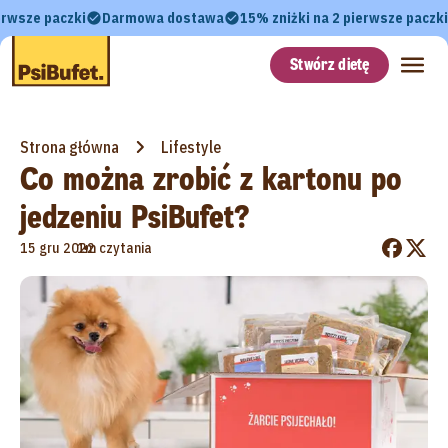
erwsze paczki
Darmowa dostawa
15% zniżki na 2 pierwsze paczki
Stwórz dietę
Strona główna
Lifestyle
Co można zrobić z kartonu po
jedzeniu PsiBufet?
•
15 gru 2022
1m czytania