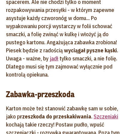
spacerem. Ale nie chodzi tylko o moment
rozpakowywania przesyłki - w którym zapewne
asystuje każdy czworonóg w domu... Po
wypakowaniu porcji wystarczy w folii schować
smaczki, a folię zwinąć w kulkę i włożyć ją do
pustego kartonu. Angażująca zabawka zrobiona!
Piesek będzie z radością
wyciągał pyszne kąski
.
Uwaga - ważne, by
jadł
tylko smaczki, a nie folię.
Dlatego musi się tym zajmować wyłącznie pod
kontrolą opiekuna.
Zabawka-przeszkoda
Karton może też stanowić zabawkę sam w sobie,
jako p
rzeszkoda do przeskakiwania
.
Szczeniaki
kochają takie rzeczy! Postaw pudło, wpuść
szczeniaczki - rozrywka gwarantowana. Poza tym