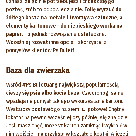
uznasz, że go nie potrzebujesz i chcesz się go
pozbyć, zrób to odpowiedzialnie.
Folię wyrzuć do
żółtego kosza na metale i tworzywa sztuczne
, a
elementy
kartonowe - do niebieskiego worka na
papier
. To jednak rozwiązanie ostateczne.
Wcześniej rozważ inne opcje - skorzystaj z
pomysłów klientów PsiBufet!
Baza dla zwierzaka
Wśród #PsiBufetGang największą popularnością
cieszy się
psia albo kocia baza
. Czworonogi same
wpadają na pomysł takiego wykorzystania kartonu.
Wystarczy postawić go na ziemi i... gotowe! Chętny
lokator na pewno wcześniej czy później się znajdzie.
Jeśli masz chęć, możesz karton zamknąć i wykroić w
nim wejście - na przykład w kształcie kostki. A jeżeli