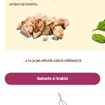
podporují imunitu.
…a to je jen několik našich oblíbených.
Sestavte si krabici