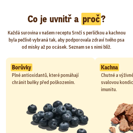
Co je uvnitř a
proč
?
Každá surovina v našem receptu Srnčí s perličkou a kachnou
byla pečlivě vybraná tak, aby podporovala zdraví tvého psa
od misky až po ocásek. Seznam se s nimi blíž.
Borůvky
Kachna
Plné antioxidantů, které pomáhají
Chutné a výživné
chránit buňky před poškozením.
svalovou kondic
imunitu.