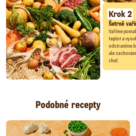
Krok 2
Šetrně vař
Vaříme pomal
teplot a vyso
odstraníme b
ale zachováme
chuť.
Podobné recepty