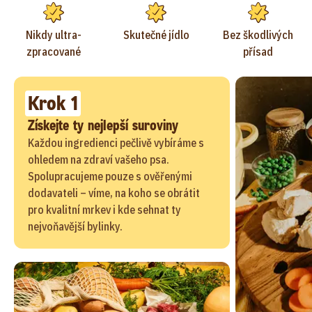
Nikdy ultra-
Skutečné jídlo
Bez škodlivých
zpracované
přísad
Krok 1
Získejte ty nejlepší suroviny
Každou ingredienci pečlivě vybíráme s
ohledem na zdraví vašeho psa.
Spolupracujeme pouze s ověřenými
dodavateli – víme, na koho se obrátit
pro kvalitní mrkev i kde sehnat ty
nejvoňavější bylinky.