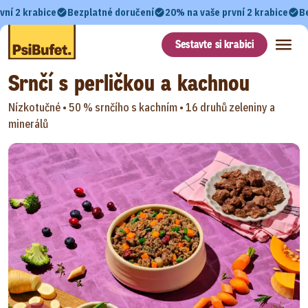
vní 2 krabice
Bezplatné doručení
20% na vaše první 2 krabice
B
Sestavte si krabici
Srnčí s perličkou a kachnou
Nízkotučné • 50 % srnčího s kachním •
16 druhů zeleniny a
minerálů