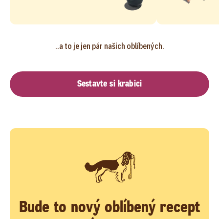
..a to je jen pár našich oblíbených.
Sestavte si krabici
Bude to nový oblíbený recept