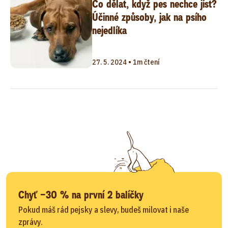
Co dělat, když pes nechce jíst?
Účinné způsoby, jak na psího
nejedlíka
27. 5. 2024 • 1m čtení
Chyť −30 % na první 2 balíčky
Pokud máš rád pejsky a slevy, budeš milovat i naše
zprávy.