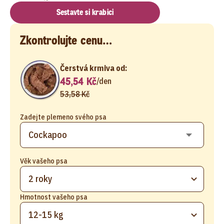
Sestavte si krabici
Zkontrolujte cenu…
Čerstvá krmiva od:
45,54 Kč
/
den
53,58 Kč
Zadejte plemeno svého psa
Věk vašeho psa
2 roky
Hmotnost vašeho psa
12-15 kg