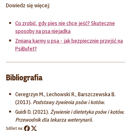
Dowiedz się więcej:
Co zrobić, gdy pies nie chce jeść? Skuteczne
sposoby na psa niejadka
Zmiana karmy u psa - jak bezpiecznie przejść na
PsiBufet?
Bibliografia
Ceregrzyn M., Lechowski R., Barszczewska B.
(2013).
Podstawy żywienia psów i kotów.
Guidi D. (2021).
Żywienie i dietetyka psów i kotów.
Przewodnik dla lekarza weterynarii.
Sdílet na: