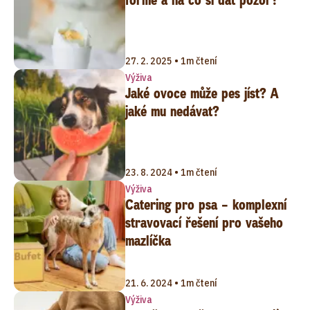
formě a na co si dát pozor?
27. 2. 2025 • 1m čtení
Výživa
Jaké ovoce může pes jíst? A
jaké mu nedávat?
23. 8. 2024 • 1m čtení
Výživa
Catering pro psa – komplexní
stravovací řešení pro vašeho
mazlíčka
21. 6. 2024 • 1m čtení
Výživa