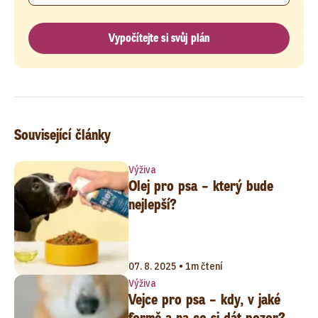
Vypočítejte si svůj plán
Související články
Výživa
Olej pro psa – který bude
nejlepší?
07. 8. 2025 • 1m čtení
Výživa
Vejce pro psa – kdy, v jaké