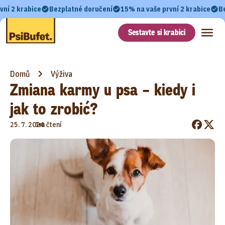
vní 2 krabice
Bezplatné doručení
15% na vaše první 2 krabice
B
Sestavte si krabici
Domů
Výživa
Zmiana karmy u psa – kiedy i
jak to zrobić?
•
25. 7. 2024
1m čtení