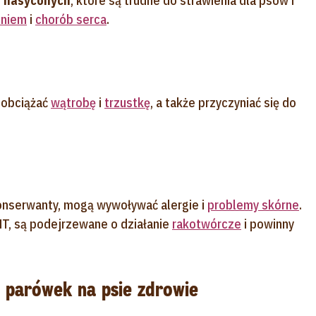
w nasyconych
, które są trudne do strawienia dla psów i
eniem
i
chorób serca
.
 obciążać
wątrobę
i
trzustkę
, a także przyczyniać się do
 konserwanty, mogą wywoływać alergie i
problemy skórne
.
HT, są podejrzewane o działanie
rakotwórcze
i powinny
 parówek na psie zdrowie