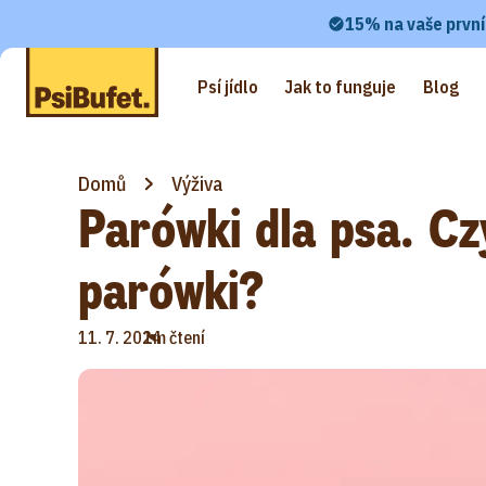
15% na vaše první
Psí jídlo
Jak to funguje
Blog
Domů
Výživa
Parówki dla psa. Cz
parówki?
•
11. 7. 2024
1m čtení