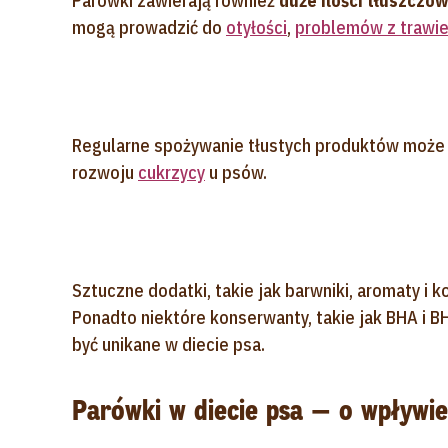
Parówki zawierają również
duże ilości tłuszczó
mogą prowadzić do
otyłości
,
problemów z trawi
Regularne spożywanie tłustych produktów może
rozwoju
cukrzycy
u psów.
Sztuczne dodatki, takie jak barwniki, aromaty i
Ponadto niektóre konserwanty, takie jak BHA i B
być unikane w diecie psa.
Parówki w diecie psa — o wpływie