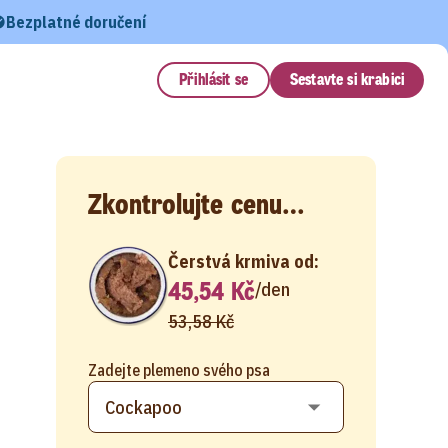
Bezplatné doručení
Přihlásit se
Sestavte si krabici
Zkontrolujte cenu…
Čerstvá krmiva od:
45,54 Kč
/
den
53,58 Kč
Zadejte plemeno svého psa