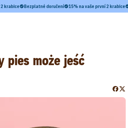
 2 krabice
Bezplatné doručení
15% na vaše první 2 krabice
y pies może jeść