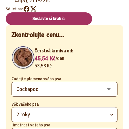
45(3), 211-225.
Sdílet na:
Sestavte si krabici
Zkontrolujte cenu…
Čerstvá krmiva od:
45,54 Kč
/
den
53,58 Kč
Zadejte plemeno svého psa
Věk vašeho psa
2 roky
Hmotnost vašeho psa