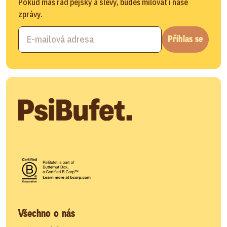
Pokud máš rád pejsky a slevy, budeš milovat i naše
zprávy.
Přihlas se
Všechno o nás