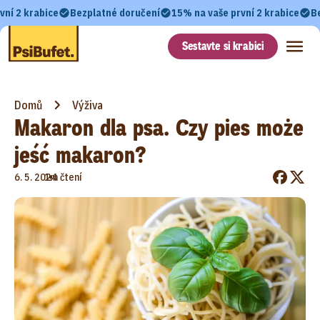
vní 2 krabice
Bezplatné doručení
15% na vaše první 2 krabice
B
Sestavte si krabici
Domů
Výživa
Makaron dla psa. Czy pies może
jeść makaron?
•
6. 5. 2024
1m čtení