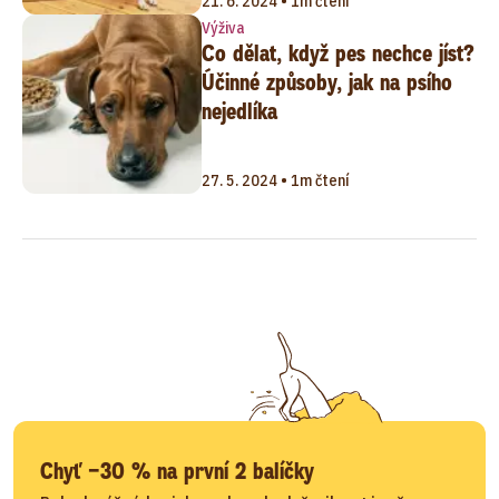
21. 6. 2024 • 1m čtení
Výživa
Co dělat, když pes nechce jíst?
Účinné způsoby, jak na psího
nejedlíka
27. 5. 2024 • 1m čtení
Chyť −30 % na první 2 balíčky