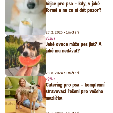
Vejce pro psa – kdy, v jaké
formě a na co si dát pozor?
27. 2. 2025 • 1m čtení
Výživa
Jaké ovoce může pes jíst? A
jaké mu nedávat?
23. 8. 2024 • 1m čtení
Výživa
Catering pro psa – komplexní
stravovací řešení pro vašeho
mazlíčka