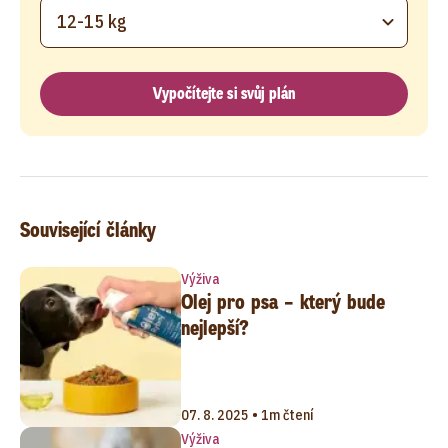
12-15 kg
Vypočítejte si svůj plán
Související články
Výživa
Olej pro psa – který bude
nejlepší?
07. 8. 2025 • 1m čtení
Výživa