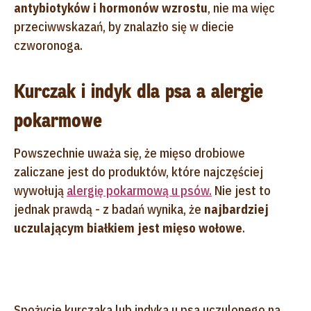
antybiotyków i hormonów wzrostu
, nie ma więc
przeciwwskazań, by znalazło się w diecie
czworonoga.
Kurczak i indyk dla psa a alergie
pokarmowe
Powszechnie uważa się, że mięso drobiowe
zaliczane jest do produktów, które najczęściej
wywołują
alergię pokarmową u psów.
Nie jest to
jednak prawdą - z badań wynika, że
najbardziej
uczulającym białkiem jest mięso wołowe
.
Spożycie kurczaka lub indyka u psa uczulonego na