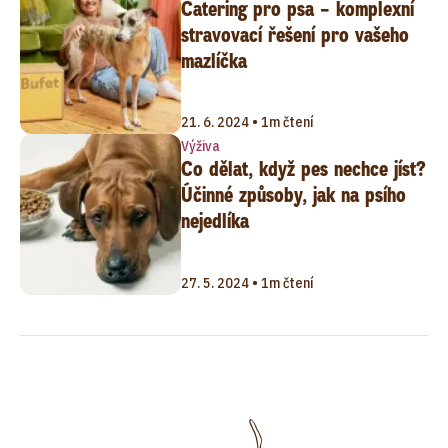
Catering pro psa – komplexní
stravovací řešení pro vašeho
mazlíčka
21. 6. 2024 • 1m čtení
Výživa
Co dělat, když pes nechce jíst?
Účinné způsoby, jak na psího
nejedlíka
27. 5. 2024 • 1m čtení