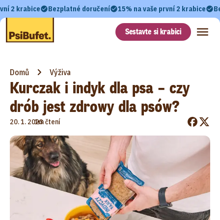
vní 2 krabice
Bezplatné doručení
15% na vaše první 2 krabice
B
Sestavte si krabici
Domů
Výživa
Kurczak i indyk dla psa – czy
drób jest zdrowy dla psów?
•
20. 1. 2023
1m čtení