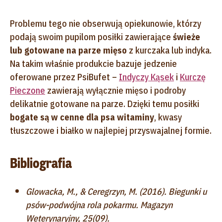
Problemu tego nie obserwują opiekunowie, którzy
podają swoim pupilom posiłki zawierające
świeże
lub gotowane na parze mięso
z kurczaka lub indyka.
Na takim właśnie produkcie bazuje jedzenie
oferowane przez PsiBufet –
Indyczy Kąsek
i
Kurczę
Pieczone
zawierają wyłącznie mięso i podroby
delikatnie gotowane na parze. Dzięki temu posiłki
bogate są w cenne dla psa witaminy
, kwasy
tłuszczowe i białko w najlepiej przyswajalnej formie.
Bibliografia
Glowacka, M., & Ceregrzyn, M. (2016). Biegunki u
psów-podwójna rola pokarmu. Magazyn
Weterynaryjny, 25(09).