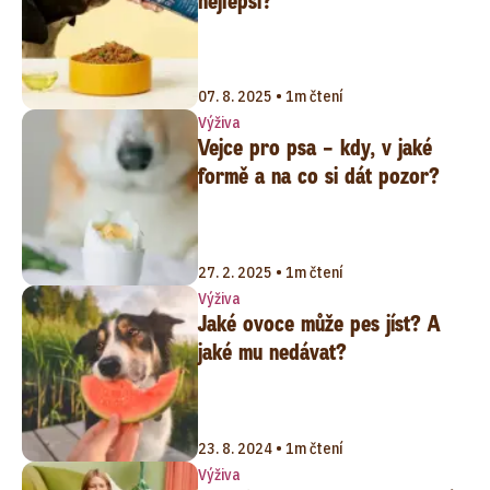
nejlepší?
07. 8. 2025 • 1m čtení
Výživa
Vejce pro psa – kdy, v jaké
formě a na co si dát pozor?
27. 2. 2025 • 1m čtení
Výživa
Jaké ovoce může pes jíst? A
jaké mu nedávat?
23. 8. 2024 • 1m čtení
Výživa