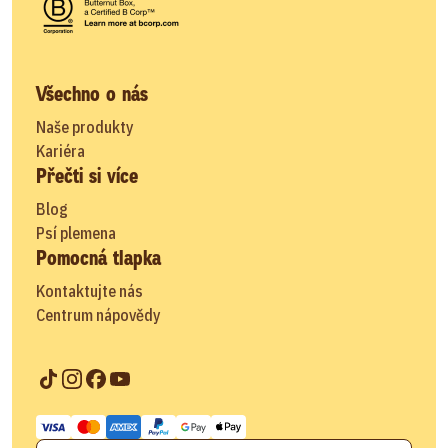
Všechno o nás
Naše produkty
Kariéra
Přečti si více
Blog
Psí plemena
Pomocná tlapka
Kontaktujte nás
Centrum nápovědy