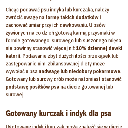
Chcąc podawać psu indyka lub kurczaka, należy
zwrócić uwagę na
formę takich dodatków
i
zachować umiar przy ich dawkowaniu. U psów
żywionych na co dzień gotową karmą przysmaki w
formie gotowanego, surowego lub suszonego mięsa
nie powinny stanowić więcej niż
10% dziennej dawki
kalorii
. Podawanie zbyt dużych ilości przekąsek lub
zastępowanie nimi zbilansowanej diety może
wywołać u psa
nadwagę lub niedobory pokarmowe
.
Gotowany lub surowy drób może natomiast stanowić
podstawę posiłków psa
na diecie gotowanej lub
surowej.
Gotowany kurczak i indyk dla psa
Ugotowane indyk i kurczak mogą znaleźć się w diecie