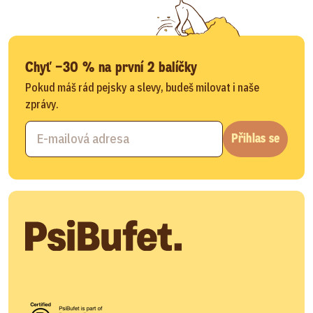
Chyť −30 % na první 2 balíčky
Pokud máš rád pejsky a slevy, budeš milovat i naše
zprávy.
Přihlas se