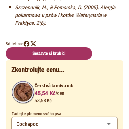
Szczepanik, M., & Pomorska, D. (2005). Alergia
pokarmowa u psów i kotów. Weterynaria w
Praktyce, 2(6).
Sdílet na:
Sestavte si krabici
Zkontrolujte cenu…
Čerstvá krmiva od:
45,54 Kč
/
den
53,58 Kč
Zadejte plemeno svého psa