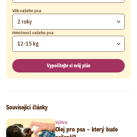
Věk vašeho psa
2 roky
Hmotnost vašeho psa
12-15 kg
Vypočítejte si svůj plán
Související články
Výživa
Olej pro psa – který bude