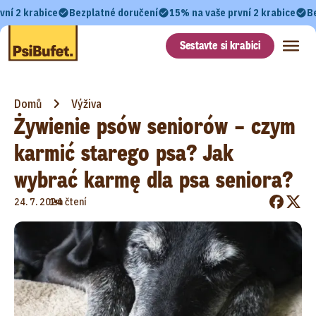
vní 2 krabice
Bezplatné doručení
15% na vaše první 2 krabice
B
Sestavte si krabici
Domů
Výživa
Żywienie psów seniorów – czym
karmić starego psa? Jak
wybrać karmę dla psa seniora?
•
24. 7. 2024
1m čtení