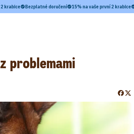
 2 krabice
Bezplatné doručení
15% na vaše první 2 krabice
 z problemami