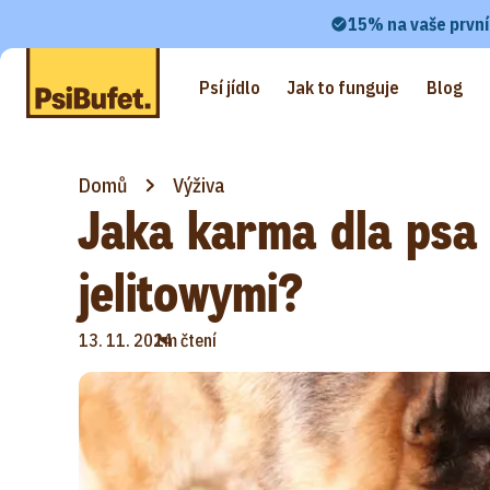
15% na vaše první
Psí jídlo
Jak to funguje
Blog
Domů
Výživa
Jaka karma dla psa
jelitowymi?
•
13. 11. 2024
1m čtení