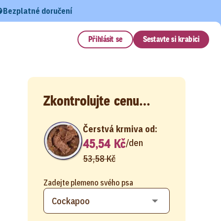
Bezplatné doručení
Přihlásit se
Sestavte si krabici
Zkontrolujte cenu…
Čerstvá krmiva od:
45,54 Kč
/
den
53,58 Kč
Zadejte plemeno svého psa