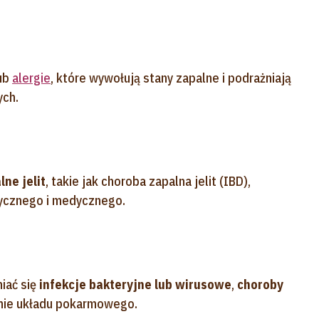
ub
alergie
, które wywołują stany zapalne i podrażniają
ych.
ne jelit
, takie jak choroba zapalna jelit (IBD),
tycznego i medycznego.
iać się
infekcje bakteryjne lub wirusowe
,
choroby
anie układu pokarmowego.