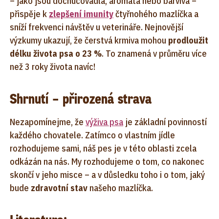
– jako jsou dochucovadla, aromata nebo barviva –
přispěje k
zlepšení imunity
čtyřnohého mazlíčka a
sníží frekvenci návštěv u veterináře. Nejnovější
výzkumy ukazují, že čerstvá krmiva mohou
prodloužit
délku života psa o 23 %
. To znamená v průměru více
než 3 roky života navíc!
Shrnutí – přirozená strava
Nezapomínejme, že
výživa psa
je základní povinností
každého chovatele. Zatímco o vlastním jídle
rozhodujeme sami, náš pes je v této oblasti zcela
odkázán na nás. My rozhodujeme o tom, co nakonec
skončí v jeho misce – a v důsledku toho i o tom, jaký
bude
zdravotní stav
našeho mazlíčka.