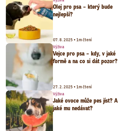
Olej pro psa – který bude
nejlepší?
07. 8. 2025 • 1m čtení
Výživa
Vejce pro psa – kdy, v jaké
formě a na co si dát pozor?
27. 2. 2025 • 1m čtení
Výživa
Jaké ovoce může pes jíst? A
jaké mu nedávat?