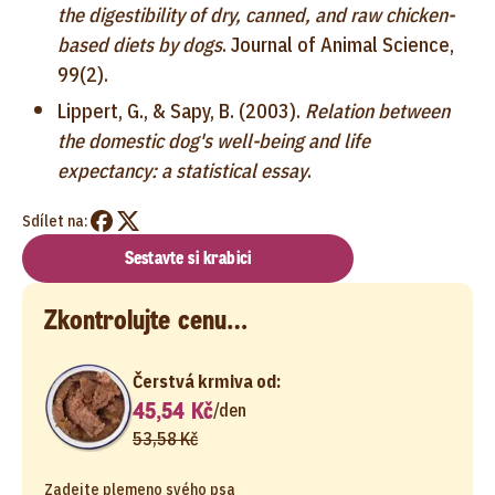
the digestibility of dry, canned, and raw chicken-
based diets by dogs
. Journal of Animal Science,
99(2).
Lippert, G., & Sapy, B. (2003).
Relation between
the domestic dog's well-being and life
expectancy: a statistical essay
.
Sdílet na:
Sestavte si krabici
Zkontrolujte cenu…
Čerstvá krmiva od:
45,54 Kč
/
den
53,58 Kč
Zadejte plemeno svého psa