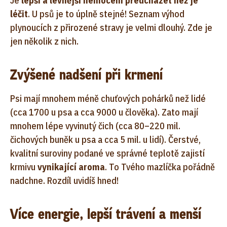
Je
lepší a levnější nemocem předcházet než je
léčit
. U psů je to úplně stejné! Seznam výhod
plynoucích z přirozené stravy je velmi dlouhý. Zde je
jen několik z nich.
Zvýšené nadšení při krmení
Psi mají mnohem méně chuťových pohárků než lidé
(cca 1700 u psa a cca 9000 u člověka). Zato mají
mnohem lépe vyvinutý čich (cca 80–220 mil.
čichových buněk u psa a cca 5 mil. u lidí). Čerstvé,
kvalitní suroviny podané ve správné teplotě zajistí
krmivu
vynikající aroma
. To Tvého mazlíčka pořádně
nadchne. Rozdíl uvidíš hned!
Více energie, lepší trávení a menší