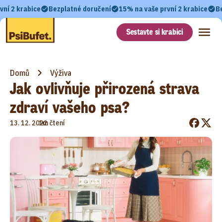
vní 2 krabice
Bezplatné doručení
15% na vaše první 2 krabice
B
Sestavte si krabici
Domů
Výživa
Jak ovlivňuje přirozená strava
zdraví vašeho psa?
•
13. 12. 2022
1m čtení