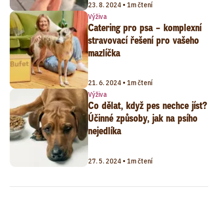
23. 8. 2024 • 1m čtení
Výživa
Catering pro psa – komplexní
stravovací řešení pro vašeho
mazlíčka
21. 6. 2024 • 1m čtení
Výživa
Co dělat, když pes nechce jíst?
Účinné způsoby, jak na psího
nejedlíka
27. 5. 2024 • 1m čtení