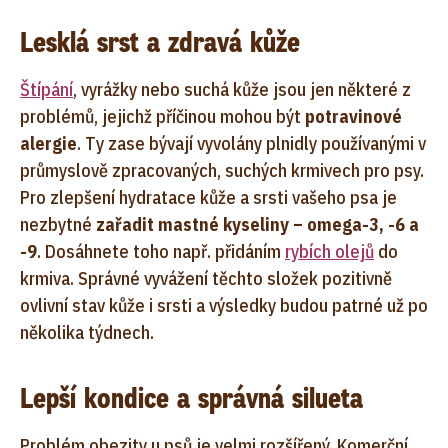
Lesklá srst a zdravá kůže
Štípání
, vyrážky nebo suchá kůže jsou jen některé z
problémů, jejichž příčinou mohou být
potravinové
alergie
. Ty zase bývají vyvolány plnidly používanými v
průmyslově zpracovaných, suchých krmivech pro psy.
Pro zlepšení hydratace kůže a srsti vašeho psa je
nezbytné
zařadit mastné kyseliny – omega-3, -6 a
-9
. Dosáhnete toho např. přidáním
rybích olejů
do
krmiva. Správné vyvážení těchto složek pozitivně
ovlivní stav kůže i srsti a výsledky budou patrné už po
několika týdnech.
Lepší kondice a správná silueta
Problém obezity u psů je velmi rozšířený. Komerční