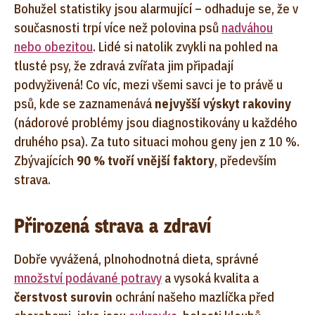
Bohužel statistiky jsou alarmující – odhaduje se, že v
současnosti trpí více než polovina psů
nadváhou
nebo obezitou
. Lidé si natolik zvykli na pohled na
tlusté psy, že zdravá zvířata jim připadají
podvyživená! Co víc, mezi všemi savci je to právě u
psů, kde se zaznamenává
nejvyšší výskyt rakoviny
(nádorové problémy jsou diagnostikovány u každého
druhého psa). Za tuto situaci mohou geny jen z 10 %.
Zbývajících
90 % tvoří vnější faktory
, především
strava.
Přirozená strava a zdraví
Dobře vyvážená, plnohodnotná dieta, správné
množství podávané potravy
a vysoká kvalita a
čerstvost surovin
ochrání našeho mazlíčka před