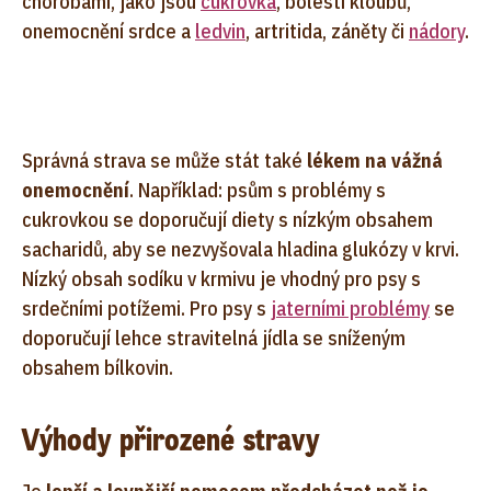
chorobami, jako jsou
cukrovka
, bolesti kloubů,
onemocnění srdce a
ledvin
, artritida, záněty či
nádory
.
Správná strava se může stát také
lékem na vážná
onemocnění
. Například: psům s problémy s
cukrovkou se doporučují diety s nízkým obsahem
sacharidů, aby se nezvyšovala hladina glukózy v krvi.
Nízký obsah sodíku v krmivu je vhodný pro psy s
srdečními potížemi. Pro psy s
jaterními problémy
se
doporučují lehce stravitelná jídla se sníženým
obsahem bílkovin.
Výhody přirozené stravy