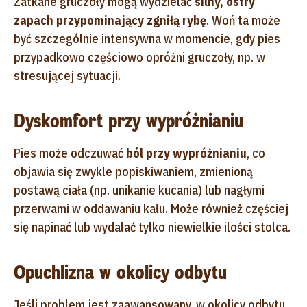
Zatkane gruczoły mogą wydzielać
silny, ostry
zapach przypominający zgniłą rybę
. Woń ta może
być szczególnie intensywna w momencie, gdy pies
przypadkowo częściowo opróżni gruczoły, np. w
stresującej sytuacji.
Dyskomfort przy wypróżnianiu
Pies może odczuwać
ból przy wypróżnianiu
, co
objawia się zwykle popiskiwaniem, zmienioną
postawą ciała (np. unikanie kucania) lub nagłymi
przerwami w oddawaniu kału. Może również częściej
się napinać lub wydalać tylko niewielkie ilości stolca.
Opuchlizna w okolicy odbytu
Jeśli problem jest zaawansowany, w okolicy odbytu