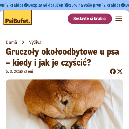
vní 2 krabice
Bezplatné doručení
15% na vaše první 2 krabice
B
Sestavte si krabici
Domů
Výživa
Gruczoły okołoodbytowe u psa
– kiedy i jak je czyścić?
•
5. 3. 2025
1m čtení