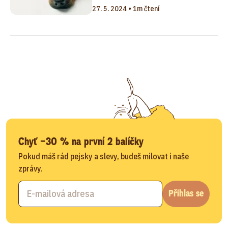
27. 5. 2024 • 1m čtení
Chyť −30 % na první 2 balíčky
Pokud máš rád pejsky a slevy, budeš milovat i naše
zprávy.
Přihlas se