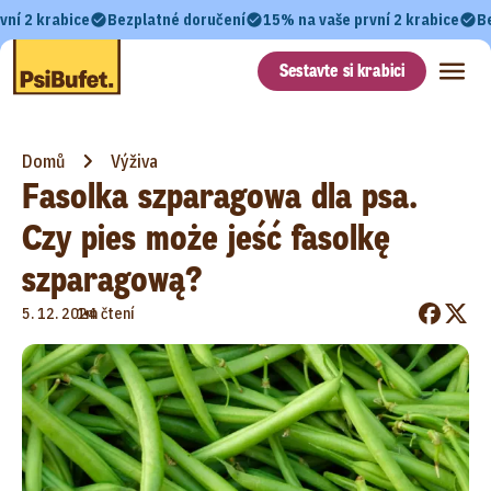
vní 2 krabice
Bezplatné doručení
15% na vaše první 2 krabice
B
Sestavte si krabici
Domů
Výživa
Fasolka szparagowa dla psa.
Czy pies może jeść fasolkę
szparagową?
•
5. 12. 2024
1m čtení