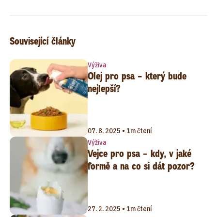
Související články
Výživa
Olej pro psa – který bude
nejlepší?
07. 8. 2025 • 1m čtení
Výživa
Vejce pro psa – kdy, v jaké
formě a na co si dát pozor?
27. 2. 2025 • 1m čtení