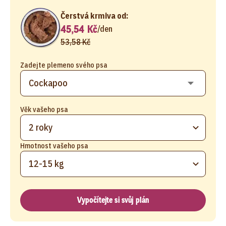
Čerstvá krmiva od:
45,54 Kč
/
den
53,58 Kč
Zadejte plemeno svého psa
Věk vašeho psa
2 roky
Hmotnost vašeho psa
12-15 kg
Vypočítejte si svůj plán