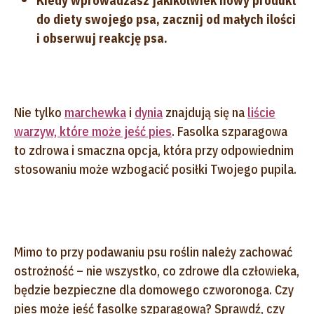
Kiedy wprowadzasz jakikolwiek nowy produkt
do diety swojego psa, zacznij od małych ilości
i obserwuj reakcję psa.
Nie tylko
marchewka
i
dynia
znajdują się na
liście
warzyw, które może jeść pies
. Fasolka szparagowa
to zdrowa i smaczna opcja, która przy odpowiednim
stosowaniu może wzbogacić posiłki Twojego pupila.
Mimo to przy podawaniu psu roślin należy zachować
ostrożność – nie wszystko, co zdrowe dla człowieka,
będzie bezpieczne dla domowego czworonoga. Czy
pies może jeść fasolkę szparagową? Sprawdź, czy