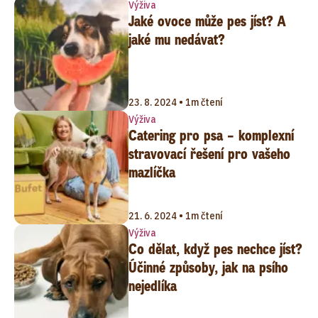
Výživa
Jaké ovoce může pes jíst? A
jaké mu nedávat?
23. 8. 2024 • 1m čtení
Výživa
Catering pro psa – komplexní
stravovací řešení pro vašeho
mazlíčka
21. 6. 2024 • 1m čtení
Výživa
Co dělat, když pes nechce jíst?
Účinné způsoby, jak na psího
nejedlíka