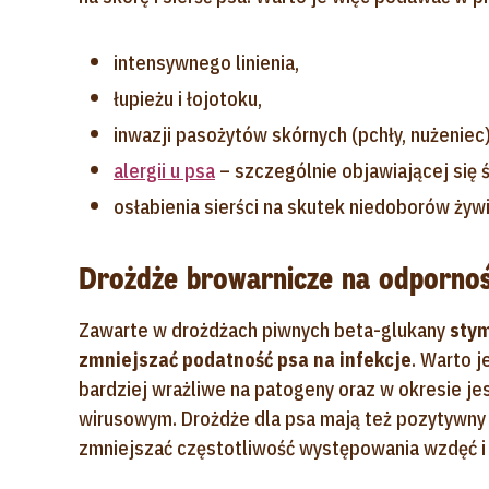
intensywnego linienia,
łupieżu i łojotoku,
inwazji pasożytów skórnych (pchły, nużeniec)
alergii u psa
– szczególnie objawiającej się 
osłabienia sierści na skutek niedoborów żyw
Drożdże browarnicze na odporno
Zawarte w drożdżach piwnych beta-glukany
stym
zmniejszać podatność psa na infekcje
. Warto 
bardziej wrażliwe na patogeny oraz w okresie j
wirusowym. Drożdże dla psa mają też pozytywny 
zmniejszać częstotliwość występowania wzdęć i