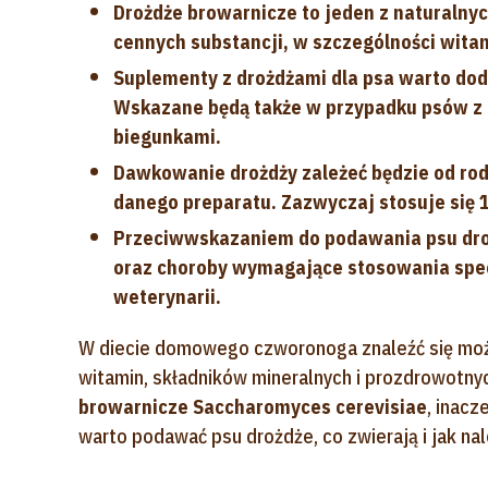
Drożdże browarnicze to jeden z naturalny
cennych substancji, w szczególności witam
Suplementy z drożdżami dla psa warto do
Wskazane będą także w przypadku psów z ob
biegunkami.
Dawkowanie drożdży zależeć będzie od rod
danego preparatu. Zazwyczaj stosuje się 1
Przeciwwskazaniem do podawania psu droż
oraz choroby wymagające stosowania specj
weterynarii.
W diecie domowego czworonoga znaleźć się może
witamin, składników mineralnych i prozdrowotny
browarnicze Saccharomyces cerevisiae
, inacz
warto podawać psu drożdże, co zwierają i jak na