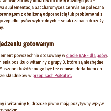
 stanowić
zdrowy dodatek do diety każdego psa –
a suplementacja Saccharomyces cerevisiae polecana
ronogom z obniżoną odpornością lub problemami z
 przypadku
psów wybrednych
– smak i zapach drożdży
y.
 jedzeniu gotowanym
uplement powszechnie stosowany w
diecie BARF dla psów
.
nienia posiłku o witaminy z grupy B, które są niezbędne
. Suszone drożdże mogą być też cennym dodatkiem do
 ze składników w
przepisach PsiBufet.
ny i witaminy E
, drożdże piwne mają pozytywny wpływ
rzypadku: