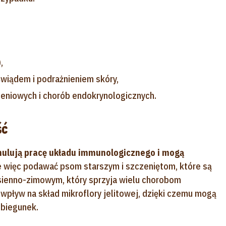
,
świądem i podrażnieniem skóry,
ieniowych i chorób endokrynologicznych.
ść
ulują pracę układu immunologicznego i mogą
je więc podawać psom starszym i szczeniętom, które są
esienno-zimowym, który sprzyja wielu chorobom
wpływ na skład mikroflory jelitowej, dzięki czemu mogą
 biegunek.