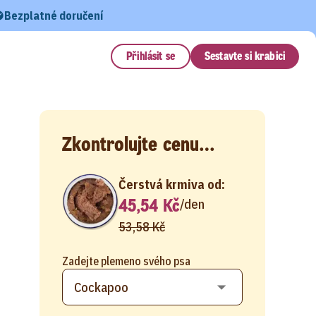
Bezplatné doručení
Přihlásit se
Sestavte si krabici
Zkontrolujte cenu…
Čerstvá krmiva od:
45,54 Kč
/
den
53,58 Kč
Zadejte plemeno svého psa