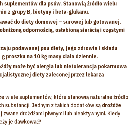
ch suplementów dla psów. Stanowią źródło wielu
in z grupy B, biotyny i beta-glukanu.
dawać do diety domowej – surowej lub gotowanej.
niżoną odpornością, osłabioną sierścią i częstymi
zaju podawanej psu diety, jego zdrowia i składu
 g proszku na 10 kg masy ciała dziennie.
dży może być alergia lub nietolerancja pokarmowa
alistycznej diety zaleconej przez lekarza
 wiele suplementów, które stanowią naturalne źródło
ch substancji. Jednym z takich dodatków są
drożdże
ej zwane drożdżami piwnymi lub nieaktywnymi. Kiedy
leży je dawkować?