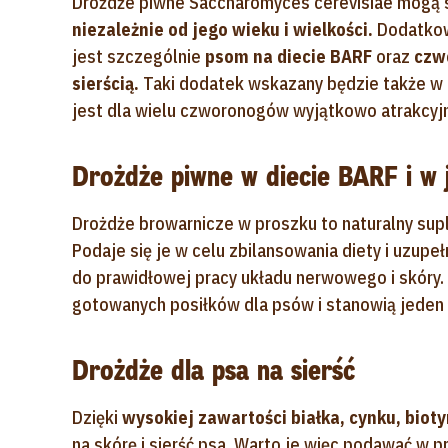
Drożdże piwne Saccharomyces cerevisiae mogą
niezależnie od jego wieku i wielkości.
Dodatkow
jest szczególnie
psom na diecie BARF
oraz
czwo
sierścią.
Taki dodatek wskazany będzie także w
jest dla wielu czworonogów wyjątkowo atrakcyjn
Drożdże piwne w diecie BARF i w
Drożdże browarnicze w proszku to naturalny s
Podaje się je w celu zbilansowania diety i uzupeł
do prawidłowej pracy układu nerwowego i skóry
gotowanych posiłków dla psów i stanowią jeden
Drożdże dla psa na sierść
Dzięki
wysokiej zawartości białka, cynku, bioty
na skórę i sierść psa. Warto je więc podawać w p