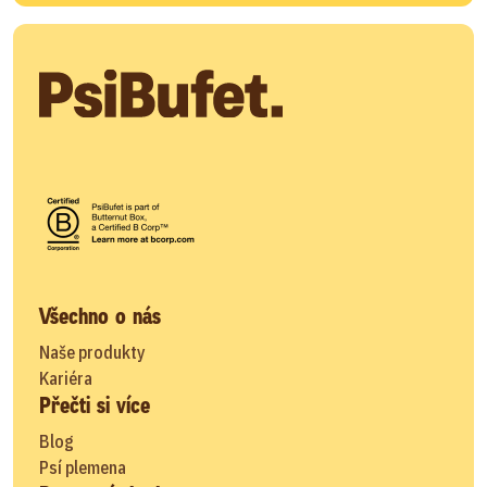
Všechno o nás
Naše produkty
Kariéra
Přečti si více
Blog
Psí plemena