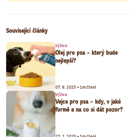
Související články
Výživa
Olej pro psa – který bude
nejlepší?
07. 8. 2025 • 1m čtení
Výživa
Vejce pro psa – kdy, v jaké
formě a na co si dát pozor?
27. 2. 2025 • 1m čtení