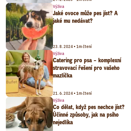
Výživa
Jaké ovoce může pes jíst? A
jaké mu nedávat?
23. 8. 2024 • 1m čtení
Výživa
Catering pro psa – komplexní
stravovací řešení pro vašeho
mazlíčka
21. 6. 2024 • 1m čtení
Výživa
Co dělat, když pes nechce jíst?
Účinné způsoby, jak na psího
nejedlíka