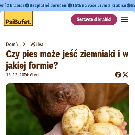
vní 2 krabice
Bezplatné doručení
15% na vaše první 2 krabice
B
Sestavte si krabici
Domů
Výživa
Czy pies może jeść ziemniaki i w
jakiej formie?
•
15. 12. 2022
1m čtení