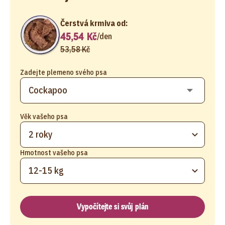
Čerstvá krmiva od:
45,54 Kč
/
den
53,58 Kč
Zadejte plemeno svého psa
Věk vašeho psa
2 roky
Hmotnost vašeho psa
12-15 kg
Vypočítejte si svůj plán