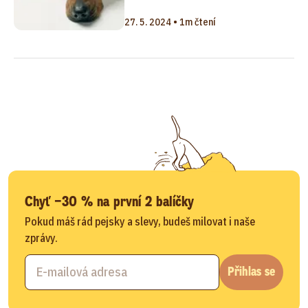
27. 5. 2024 • 1m čtení
Chyť −30 % na první 2 balíčky
Pokud máš rád pejsky a slevy, budeš milovat i naše
zprávy.
Přihlas se