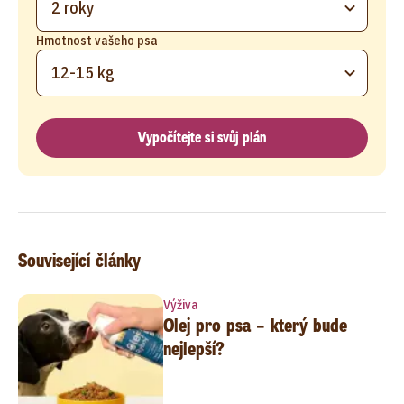
2 roky
Hmotnost vašeho psa
12-15 kg
Vypočítejte si svůj plán
Související články
Výživa
Olej pro psa – který bude
nejlepší?