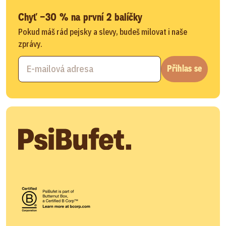
Chyť −30 % na první 2 balíčky
Pokud máš rád pejsky a slevy, budeš milovat i naše
zprávy.
Přihlas se