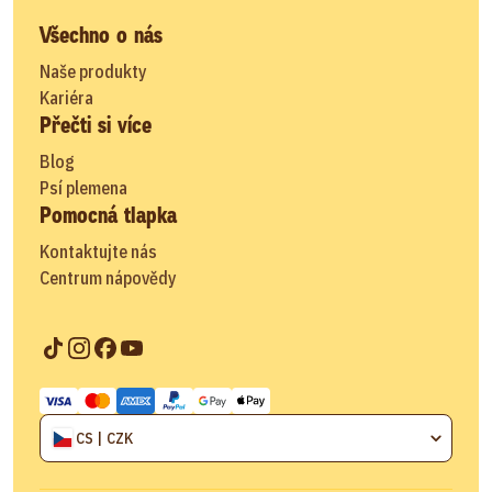
Všechno o nás
Naše produkty
Kariéra
Přečti si více
Blog
Psí plemena
Pomocná tlapka
Kontaktujte nás
Centrum nápovědy
CS | CZK