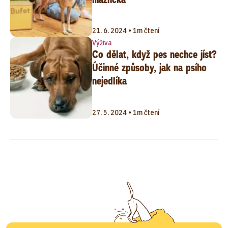
21. 6. 2024 • 1m čtení
Výživa
Co dělat, když pes nechce jíst?
Účinné způsoby, jak na psího
nejedlíka
27. 5. 2024 • 1m čtení