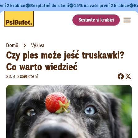
vní 2 krabice
Bezplatné doručení
15% na vaše první 2 krabice
B
Sestavte si krabici
Domů
Výživa
Czy pies może jeść truskawki?
Co warto wiedzieć
•
23. 4. 2024
1m čtení