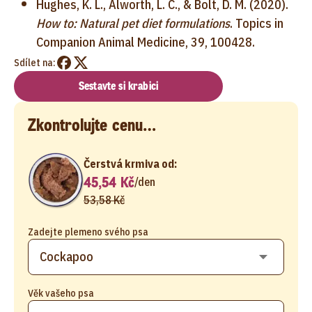
Hughes, K. L., Alworth, L. C., & Bolt, D. M. (2020).
How to: Natural pet diet formulations
. Topics in
Companion Animal Medicine, 39, 100428.
Sdílet na:
Sestavte si krabici
Zkontrolujte cenu…
Čerstvá krmiva od:
45,54 Kč
/
den
53,58 Kč
Zadejte plemeno svého psa
Věk vašeho psa