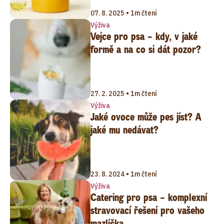
07. 8. 2025 • 1m čtení
Výživa
Vejce pro psa – kdy, v jaké
formě a na co si dát pozor?
27. 2. 2025 • 1m čtení
Výživa
Jaké ovoce může pes jíst? A
jaké mu nedávat?
23. 8. 2024 • 1m čtení
Výživa
Catering pro psa – komplexní
stravovací řešení pro vašeho
mazlíčka