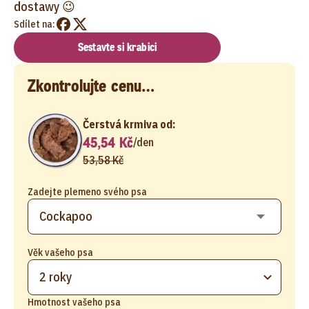
dostawy 😉
Sdílet na:
Sestavte si krabici
Zkontrolujte cenu…
Čerstvá krmiva od:
45,54 Kč
/
den
53,58 Kč
Zadejte plemeno svého psa
Věk vašeho psa
2 roky
Hmotnost vašeho psa