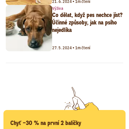
21. 6. 2024 • 1m čtení
Výživa
Co dělat, když pes nechce jíst?
Účinné způsoby, jak na psího
nejedlíka
27. 5. 2024 • 1m čtení
Chyť −30 % na první 2 balíčky