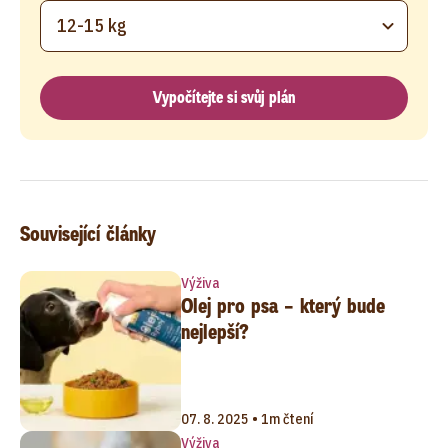
12-15 kg
Vypočítejte si svůj plán
Související články
Výživa
Olej pro psa – který bude
nejlepší?
07. 8. 2025 • 1m čtení
Výživa