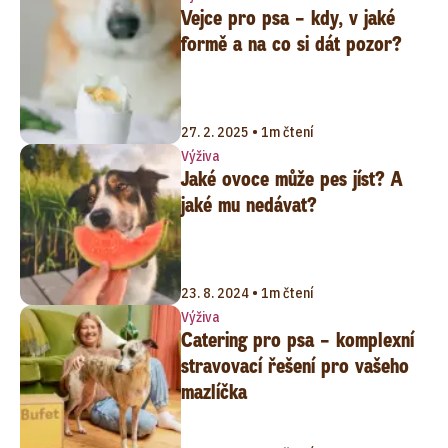
Vejce pro psa – kdy, v jaké
formě a na co si dát pozor?
27. 2. 2025 • 1m čtení
Výživa
Jaké ovoce může pes jíst? A
jaké mu nedávat?
23. 8. 2024 • 1m čtení
Výživa
Catering pro psa – komplexní
stravovací řešení pro vašeho
mazlíčka