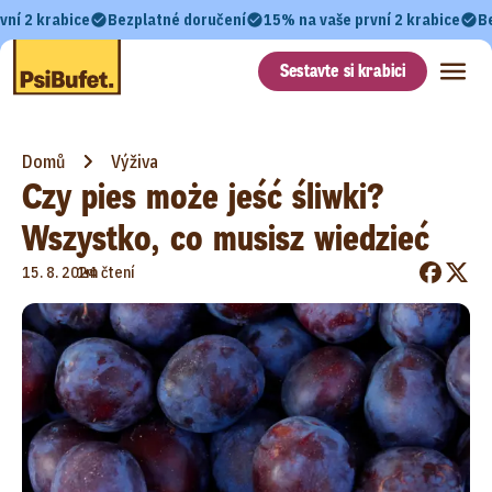
vní 2 krabice
Bezplatné doručení
15% na vaše první 2 krabice
B
Sestavte si krabici
Domů
Výživa
Czy pies może jeść śliwki?
Wszystko, co musisz wiedzieć
•
15. 8. 2024
1m čtení