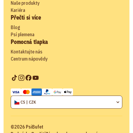
Naše produkty
Kariéra
Přečti si více
Blog
Psí plemena
Pomocná tlapka
Kontaktujte nás
Centrum nápovědy
CS | CZK
©
2026
PsiBufet