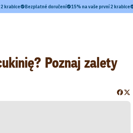
 2 krabice
Bezplatné doručení
15% na vaše první 2 krabice
cukinię? Poznaj zalety