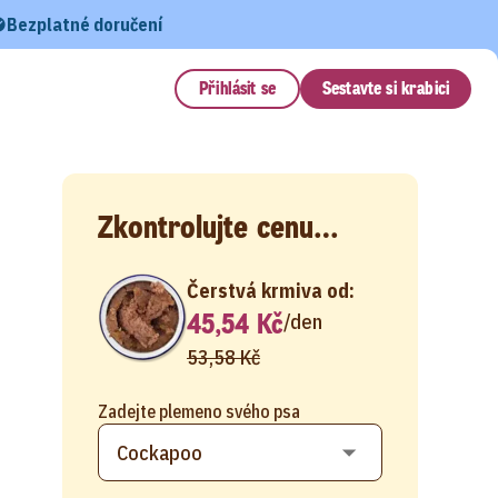
Bezplatné doručení
Přihlásit se
Sestavte si krabici
Zkontrolujte cenu…
Čerstvá krmiva od:
45,54 Kč
/
den
53,58 Kč
Zadejte plemeno svého psa