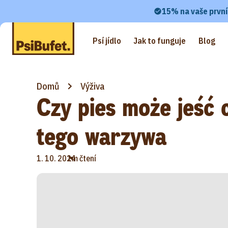
15% na vaše první
Psí jídlo
Jak to funguje
Blog
Domů
Výživa
Czy pies może jeść 
tego warzywa
•
1. 10. 2024
1m čtení