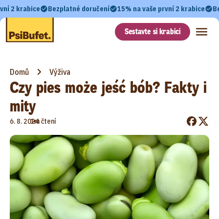
vní 2 krabice
Bezplatné doručení
15% na vaše první 2 krabice
B
Sestavte si krabici
Domů
Výživa
Czy pies może jeść bób? Fakty i
mity
•
6. 8. 2024
1m čtení