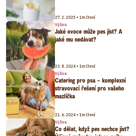
27. 2. 2025 • 1m čtení
Výživa
Jaké ovoce může pes jíst? A
jaké mu nedávat?
23. 8. 2024 • 1m čtení
Výživa
Catering pro psa – komplexní
stravovací řešení pro vašeho
mazlíčka
21. 6. 2024 • 1m čtení
Výživa
Co dělat, když pes nechce jíst?