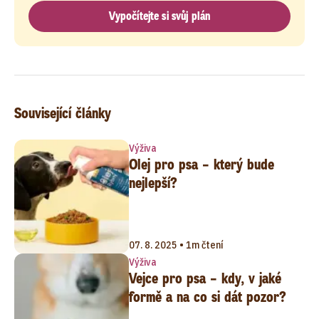
Vypočítejte si svůj plán
Související články
Výživa
Olej pro psa – který bude
nejlepší?
07. 8. 2025 • 1m čtení
Výživa
Vejce pro psa – kdy, v jaké
formě a na co si dát pozor?