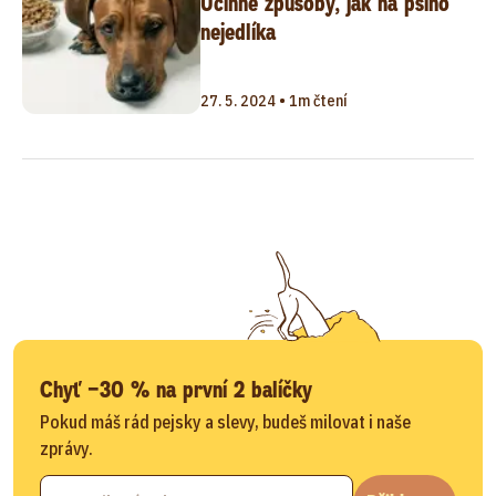
Účinné způsoby, jak na psího
nejedlíka
27. 5. 2024 • 1m čtení
Chyť −30 % na první 2 balíčky
Pokud máš rád pejsky a slevy, budeš milovat i naše
zprávy.