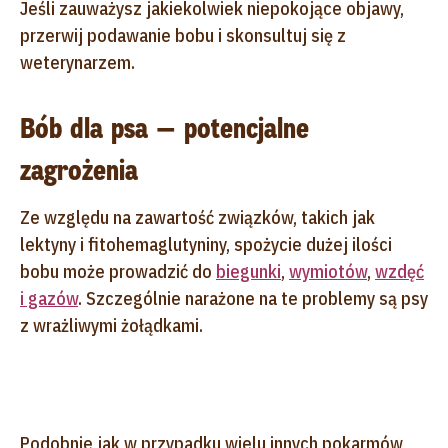
Jeśli zauważysz jakiekolwiek niepokojące objawy,
przerwij podawanie bobu i skonsultuj się z
weterynarzem.
Bób dla psa — potencjalne
zagrożenia
Ze względu na zawartość związków, takich jak
lektyny i fitohemaglutyniny, spożycie dużej ilości
bobu może prowadzić do
biegunki
,
wymiotów
,
wzdęć
i gazów
. Szczególnie narażone na te problemy są psy
z wrażliwymi żołądkami.
Podobnie jak w przypadku wielu innych pokarmów,