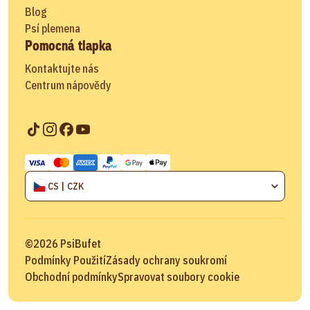
Blog
Psí plemena
Pomocná tlapka
Kontaktujte nás
Centrum nápovědy
CS | CZK
©
2026
PsiBufet
Podmínky Použití
Zásady ochrany soukromí
Obchodní podmínky
Spravovat soubory cookie