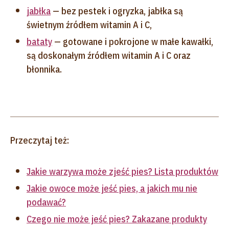
jabłka
— bez pestek i ogryzka, jabłka są
świetnym źródłem witamin A i C,
bataty
— gotowane i pokrojone w małe kawałki,
są doskonałym źródłem witamin A i C oraz
błonnika.
Przeczytaj też:
Jakie warzywa może zjeść pies? Lista produktów
Jakie owoce może jeść pies, a jakich mu nie
podawać?
Czego nie może jeść pies? Zakazane produkty