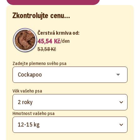
Zkontrolujte cenu…
Čerstvá krmiva od:
45,54 Kč
/
den
53,58 Kč
Zadejte plemeno svého psa
Věk vašeho psa
2 roky
Hmotnost vašeho psa
12-15 kg